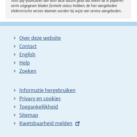
Voor pdf-publicaties van vóór deze datum geldt dat alleen de in papieren
vorm uitgegeven bladen formele status hebben; de hier aangeboden
elektronische versies daarvan worden bij wijze van service aangeboden.
Over deze website
Contact
English
Help
Zoeken
Informatie hergebruiken
Privacy en cookies
Toegankelijkheid
Sitemap
E
Kwetsbaarheid melden
x