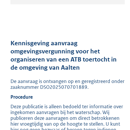
t
a
n
d
s
g
r
Kennisgeving aanvraag
o
omgevingsvergunning voor het
o
organiseren van een ATB toertocht in
t
t
de omgeving van Aalten
e
:
De aanvraag is ontvangen op en geregistreerd onder
2
zaaknummer DSO2025070701889.
0
Procedure
5
K
Deze publicatie is alleen bedoeld ter informatie over
b
ingekomen aanvragen bij het waterschap. Wij
publiceren deze aanvragen om direct betrokkenen
hier vroegtijdig van op de hoogte te stellen. U kunt
hier nog geen bezwaar of beroep tegen indienen,