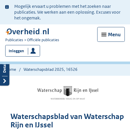
Ter
Mogelijk ervaart u problemen met het zoeken naar
informatie:
publicaties. We werken aan een oplossing. Excuses voor
het ongemak.
Menu
U
Publicaties
Officiële publicaties
bent
Inloggen
nu
hier:
Home
Waterschapsblad 2025, 16526
Waterschapsblad van Waterschap
Rijn en IJssel