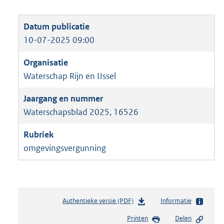
10-07-2025 09:00
Waterschap Rijn en IJssel
Waterschapsblad 2025, 16526
omgevingsvergunning
Authentieke versie (PDF)
b
Informatie
e
Printen
Delen
s