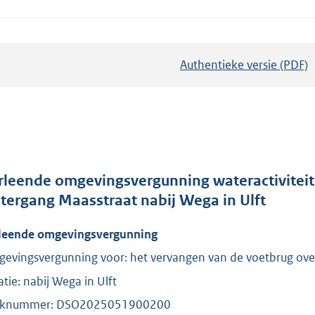
Authentieke versie (PDF)
b
e
s
t
a
n
d
rleende omgevingsvergunning wateractiviteit
s
tergang Maasstraat nabij Wega in Ulft
g
leende omgevingsvergunning
r
o
evingsvergunning voor: het vervangen van de voetbrug ove
o
atie: nabij Wega in Ulft
t
aknummer: DSO2025051900200
t