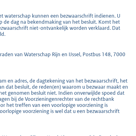
het waterschap kunnen een bezwaarschrift indienen. U
 op de dag na bekendmaking van het besluit. Komt het
ezwaarschrift niet-ontvankelijk worden verklaard. Dat
ld.
K
mraden van Waterschap Rijn en IJssel, Postbus 148, 7000
m en adres, de dagtekening van het bezwaarschrift, het
an dat besluit, de reden(en) waarom u bezwaar maakt en
het genomen besluit niet. Indien onverwijlde spoed dat
ragen bij de Voorzieningenrechter van de rechtbank
 het treffen van een voorlopige voorziening is
oorlopige voorziening is wel dat u een bezwaarschrift