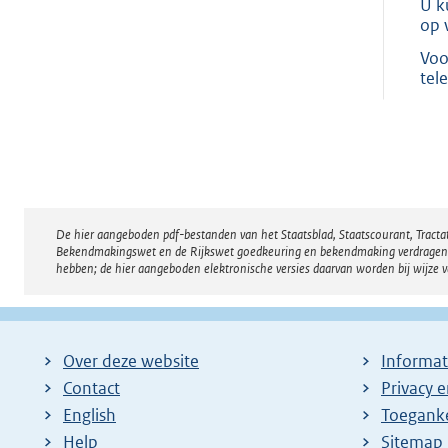
U k
op 
Voo
tel
De hier aangeboden pdf-bestanden van het Staatsblad, Staatscourant, Tract
Disclaimer
Bekendmakingswet en de Rijkswet goedkeuring en bekendmaking verdragen voor
hebben; de hier aangeboden elektronische versies daarvan worden bij wijze 
Over deze website
Informat
Contact
Privacy 
English
Toeganke
Help
Sitemap