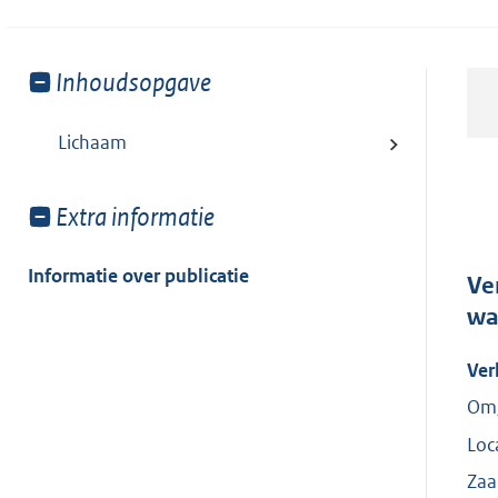
Toon
Inhoudsopgave
meer
van:
Lichaam
Toon
Extra informatie
meer
van:
Informatie over publicatie
Ve
wa
Ver
Omg
Loc
Za