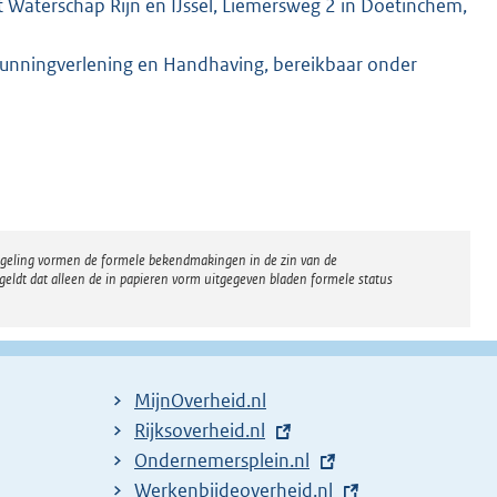
 Waterschap Rijn en IJssel, Liemersweg 2 in Doetinchem,
gunningverlening en Handhaving, bereikbaar onder
regeling vormen de formele bekendmakingen in de zin van de
eldt dat alleen de in papieren vorm uitgegeven bladen formele status
MijnOverheid.nl
E
Rijksoverheid.nl
x
E
Ondernemersplein.nl
t
x
E
Werkenbijdeoverheid.nl