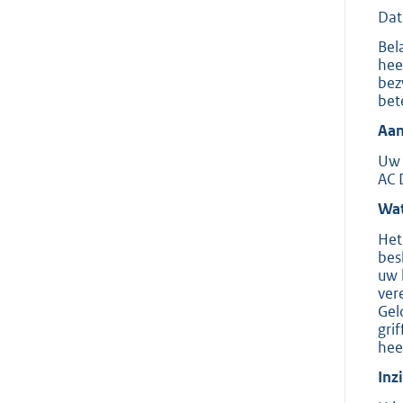
Dat
Bel
hee
bez
bet
Aan
Uw 
AC 
Wat
Het
bes
uw 
ver
Gel
gri
hee
Inz