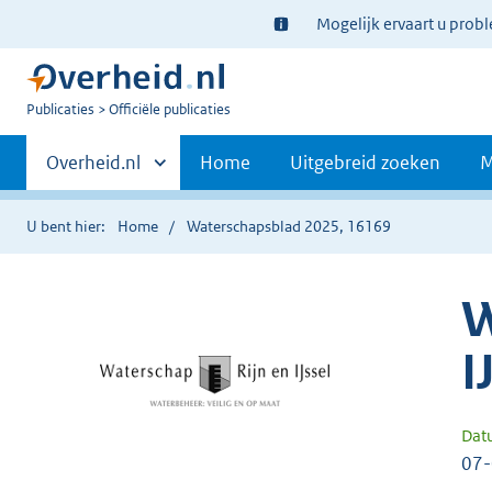
Ter
Mogelijk ervaart u prob
informatie:
U
Publicaties
Officiële publicaties
bent
Primaire
nu
Andere
Overheid.nl
Home
Uitgebreid zoeken
M
hier:
sites
navigatie
binnen
U bent hier:
Home
Waterschapsblad 2025, 16169
W
I
Dat
07-