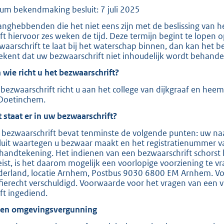
um bekendmaking besluit: 7 juli 2025
e
:
anghebbenden die het niet eens zijn met de beslissing van 
ft hiervoor zes weken de tijd. Deze termijn begint te lopen
2
waarschrift te laat bij het waterschap binnen, dan kan het b
0
ekent dat uw bezwaarschrift niet inhoudelijk wordt behande
9
 wie richt u het bezwaarschrift?
bezwaarschrift richt u aan het college van dijkgraaf en hee
b
Doetinchem.
 staat er in uw bezwaarschrift?
 bezwaarschrift bevat tenminste de volgende punten: uw naa
luit waartegen u bezwaar maakt en het registratienummer v
handtekening. Het indienen van een bezwaarschrift schorst 
eist, is het daarom mogelijk een voorlopige voorziening te v
derland, locatie Arnhem, Postbus 9030 6800 EM Arnhem. Voor
ffierecht verschuldigd. Voorwaarde voor het vragen van een v
ft ingediend.
ien omgevingsvergunning