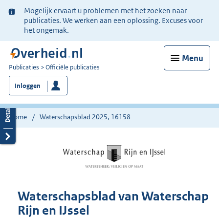
Ter
Mogelijk ervaart u problemen met het zoeken naar
informatie:
publicaties. We werken aan een oplossing. Excuses voor
het ongemak.
Menu
U
Publicaties
Officiële publicaties
bent
Inloggen
nu
hier:
Home
Waterschapsblad 2025, 16158
Waterschapsblad van Waterschap
Rijn en IJssel