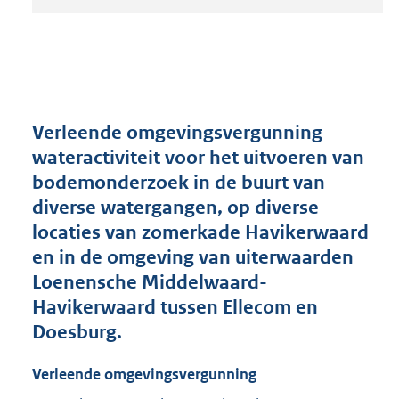
t
a
n
d
s
g
r
Verleende omgevingsvergunning
o
wateractiviteit voor het uitvoeren van
o
bodemonderzoek in de buurt van
t
t
diverse watergangen, op diverse
e
locaties van zomerkade Havikerwaard
:
en in de omgeving van uiterwaarden
2
1
Loenensche Middelwaard-
0
Havikerwaard tussen Ellecom en
K
Doesburg.
b
Verleende omgevingsvergunning