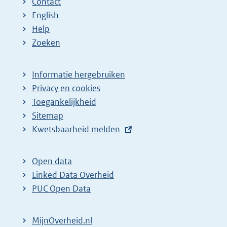
Contact
English
Help
Zoeken
Informatie hergebruiken
Privacy en cookies
Toegankelijkheid
Sitemap
E
Kwetsbaarheid melden
x
t
Open data
e
Linked Data Overheid
r
PUC Open Data
n
e
MijnOverheid.nl
l