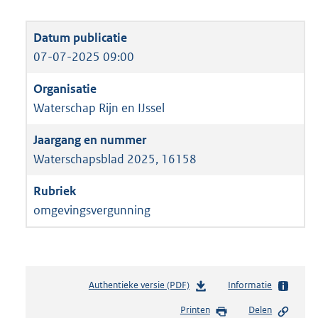
07-07-2025 09:00
Waterschap Rijn en IJssel
Waterschapsblad 2025, 16158
omgevingsvergunning
Authentieke versie (PDF)
b
Informatie
e
Printen
Delen
s