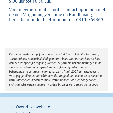
9.00 uur tot 16.30 uur.
Voor meer informatie kunt u contact opnemen met
de unit Vergunningverlening en Handhaving,
bereikbaar onder telefoonnummer 0314-369369.
Disclaimer
De hier aangeboden pdf-bestanden van het Staatsblad, Staatscourant,
Tractatenblad, provinciaal blad, gemeenteblad, waterschapsblad en blad
gemeenschappelijke regeling vormen de formele bekendmakingen in de
zin van de Bekendmakingswet en de Rijkswet goedkeuring en
bekendmaking verdragen voor zover ze na 1 juli 2009 zijn uitgegeven.
Voor pdf-publicaties van vóór deze datum geldt dat alleen de in papieren
vorm uitgegeven bladen formele status hebben; de hier aangeboden
elektronische versies daarvan worden bij wijze van service aangeboden.
Over deze website