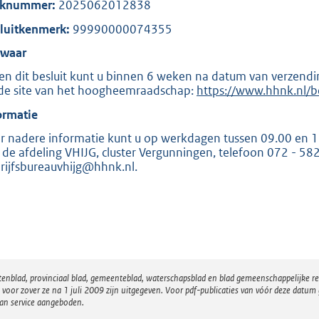
o
aknummer:
2025062012838
o
luitkenmerk:
99990000074355
t
waar
t
en dit besluit kunt u binnen 6 weken na datum van verzendi
e
de site van het hoogheemraadschap:
E
https://www.hhnk.nl/
:
x
ormatie
2
t
e
0
r nadere informatie kunt u op werkdagen tussen 09.00 en
r
 de afdeling VHIJG, cluster Vergunningen, telefoon 072 - 582
5
n
rijfsbureauvhijg@hhnk.nl.
e
l
b
i
n
k
:
atenblad, provinciaal blad, gemeenteblad, waterschapsblad en blad gemeenschappelijke 
 zover ze na 1 juli 2009 zijn uitgegeven. Voor pdf-publicaties van vóór deze datum g
van service aangeboden.