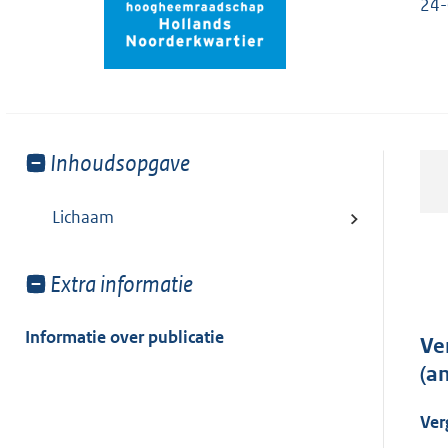
24-
Toon
Inhoudsopgave
meer
van:
Lichaam
Toon
Extra informatie
meer
van:
Informatie over publicatie
Ve
(a
Ver