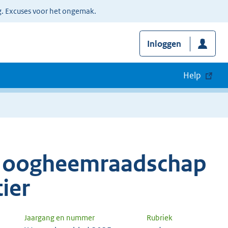
g. Excuses voor het ongemak.
Inloggen
Help
 Hoogheemraadschap
ier
Jaargang en nummer
Rubriek