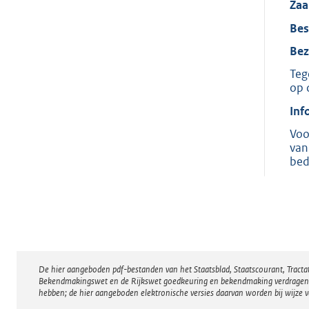
Za
Bes
Bez
Teg
op 
Inf
Voo
van
bed
De hier aangeboden pdf-bestanden van het Staatsblad, Staatscourant, Tract
Disclaimer
Bekendmakingswet en de Rijkswet goedkeuring en bekendmaking verdragen voor
hebben; de hier aangeboden elektronische versies daarvan worden bij wijze 