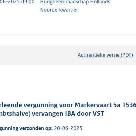
06-2025 09:00
Hoogheemraadschap Hollands
Noorderkwartier
Authentieke versie (PDF)
b
e
s
t
a
n
d
rleende vergunning voor Markervaart 5a 153
s
mbtshalve) vervangen IBA door VST
g
gunning verzonden op:
20-06-2025
r