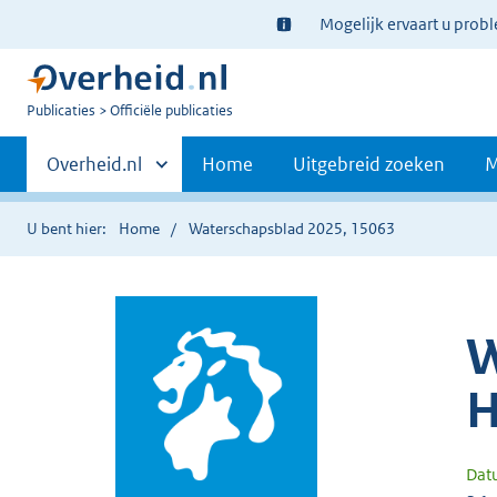
Ter
Mogelijk ervaart u prob
informatie:
U
Publicaties
Officiële publicaties
bent
Primaire
nu
Andere
Overheid.nl
Home
Uitgebreid zoeken
M
hier:
sites
navigatie
binnen
U bent hier:
Home
Waterschapsblad 2025, 15063
W
H
Dat