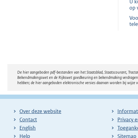
U k
op 
Voo
tel
De hier aangeboden pdf-bestanden van het Staatsblad, Staatscourant, Tract
Disclaimer
Bekendmakingswet en de Rijkswet goedkeuring en bekendmaking verdragen voor
hebben; de hier aangeboden elektronische versies daarvan worden bij wijze 
Over deze website
Informat
Contact
Privacy 
English
Toeganke
Help
Sitemap