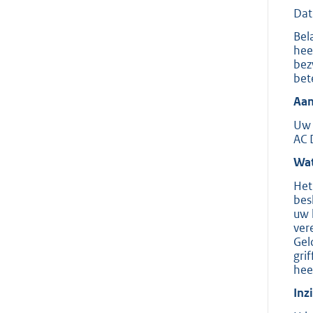
Dat
Bel
hee
bez
bet
Aan
Uw 
AC 
Wat
Het
bes
uw 
ver
Gel
gri
hee
Inz