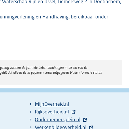
 Waterschap Rijn en IJssel, Liemersweg 2 in Doetinchem,
gunningverlening en Handhaving, bereikbaar onder
regeling vormen de formele bekendmakingen in de zin van de
eldt dat alleen de in papieren vorm uitgegeven bladen formele status
MijnOverheid.nl
E
Rijksoverheid.nl
x
E
Ondernemersplein.nl
t
x
E
Werkenbijdeoverheid.nl