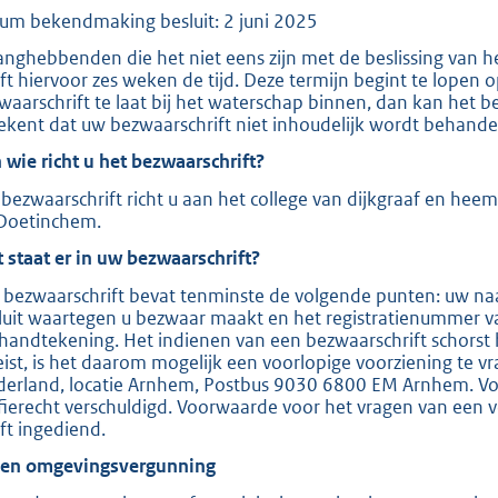
um bekendmaking besluit: 2 juni 2025
e
:
anghebbenden die het niet eens zijn met de beslissing van 
ft hiervoor zes weken de tijd. Deze termijn begint te lopen
2
waarschrift te laat bij het waterschap binnen, dan kan het b
0
ekent dat uw bezwaarschrift niet inhoudelijk wordt behande
9
 wie richt u het bezwaarschrift?
bezwaarschrift richt u aan het college van dijkgraaf en hee
b
Doetinchem.
 staat er in uw bezwaarschrift?
 bezwaarschrift bevat tenminste de volgende punten: uw naa
luit waartegen u bezwaar maakt en het registratienummer v
handtekening. Het indienen van een bezwaarschrift schorst 
eist, is het daarom mogelijk een voorlopige voorziening te v
derland, locatie Arnhem, Postbus 9030 6800 EM Arnhem. Voor
ffierecht verschuldigd. Voorwaarde voor het vragen van een v
ft ingediend.
ien omgevingsvergunning