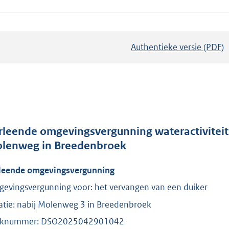
Authentieke versie (PDF)
b
e
s
t
a
n
d
rleende omgevingsvergunning wateractiviteit
s
lenweg in Breedenbroek
g
leende omgevingsvergunning
r
o
evingsvergunning voor: het vervangen van een duiker
o
atie: nabij Molenweg 3 in Breedenbroek
t
aknummer: DSO2025042901042
t