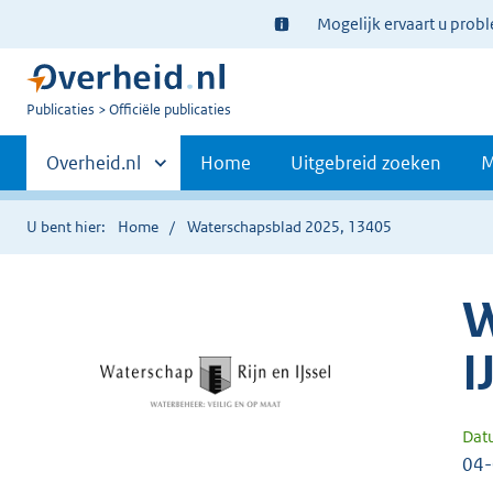
Ter
Mogelijk ervaart u prob
informatie:
U
Publicaties
Officiële publicaties
bent
Primaire
nu
Andere
Overheid.nl
Home
Uitgebreid zoeken
M
hier:
sites
navigatie
binnen
U bent hier:
Home
Waterschapsblad 2025, 13405
W
I
Dat
04-