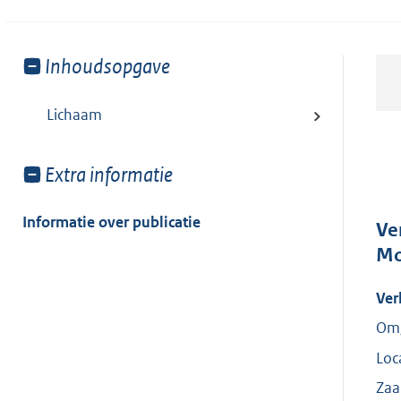
Toon
Inhoudsopgave
meer
van:
Lichaam
Toon
Extra informatie
meer
van:
Informatie over publicatie
Ve
Mo
Ver
Omg
Loc
Za