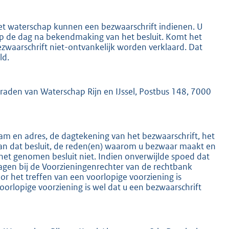
het waterschap kunnen een bezwaarschrift indienen. U
 op de dag na bekendmaking van het besluit. Komt het
ezwaarschrift niet-ontvankelijk worden verklaard. Dat
ld.
K
mraden van Waterschap Rijn en IJssel, Postbus 148, 7000
m en adres, de dagtekening van het bezwaarschrift, het
an dat besluit, de reden(en) waarom u bezwaar maakt en
het genomen besluit niet. Indien onverwijlde spoed dat
ragen bij de Voorzieningenrechter van de rechtbank
 het treffen van een voorlopige voorziening is
oorlopige voorziening is wel dat u een bezwaarschrift