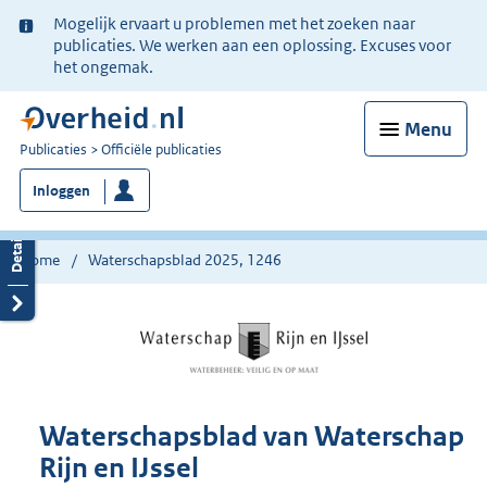
Ter
Mogelijk ervaart u problemen met het zoeken naar
informatie:
publicaties. We werken aan een oplossing. Excuses voor
het ongemak.
Menu
U
Publicaties
Officiële publicaties
bent
Inloggen
nu
hier:
Home
Waterschapsblad 2025, 1246
Waterschapsblad van Waterschap
Rijn en IJssel