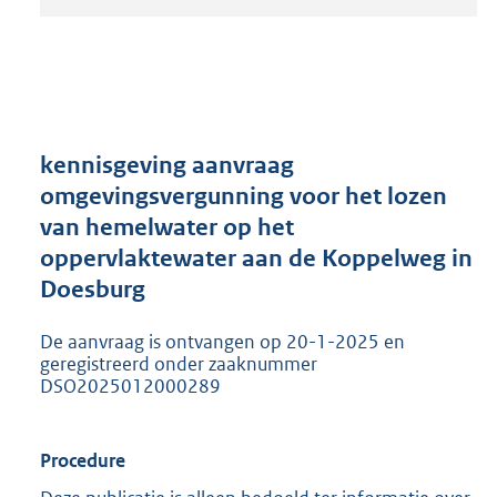
t
a
n
d
s
g
r
kennisgeving aanvraag
o
omgevingsvergunning voor het lozen
o
van hemelwater op het
t
t
oppervlaktewater aan de Koppelweg in
e
Doesburg
:
2
De aanvraag is ontvangen op 20-1-2025 en
0
geregistreerd onder zaaknummer
5
DSO2025012000289
K
b
Procedure