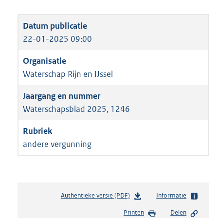
22-01-2025 09:00
Waterschap Rijn en IJssel
Waterschapsblad 2025, 1246
andere vergunning
Authentieke versie (PDF)
b
Informatie
e
Printen
Delen
s