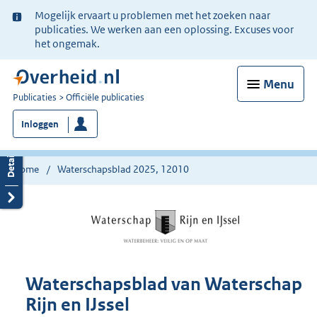
Ter
Mogelijk ervaart u problemen met het zoeken naar
informatie:
publicaties. We werken aan een oplossing. Excuses voor
het ongemak.
Menu
U
Publicaties
Officiële publicaties
bent
Inloggen
nu
hier:
Home
Waterschapsblad 2025, 12010
Waterschapsblad van Waterschap
Rijn en IJssel