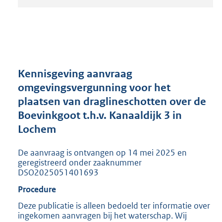
t
a
n
d
s
g
r
Kennisgeving aanvraag
o
omgevingsvergunning voor het
o
plaatsen van draglineschotten over de
t
t
Boevinkgoot t.h.v. Kanaaldijk 3 in
e
Lochem
:
2
De aanvraag is ontvangen op 14 mei 2025 en
0
geregistreerd onder zaaknummer
5
DSO2025051401693
K
b
Procedure
Deze publicatie is alleen bedoeld ter informatie over
ingekomen aanvragen bij het waterschap. Wij