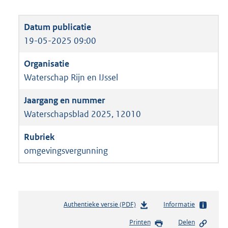
19-05-2025 09:00
Waterschap Rijn en IJssel
Waterschapsblad 2025, 12010
omgevingsvergunning
Authentieke versie (PDF)
b
Informatie
e
Printen
Delen
s