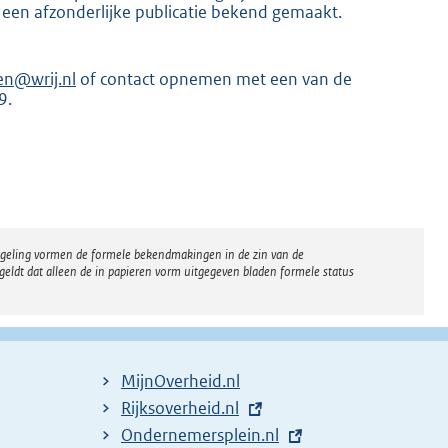
 een afzonderlijke publicatie bekend gemaakt.
en@wrij.nl
of contact opnemen met een van de
9.
K
regeling vormen de formele bekendmakingen in de zin van de
eldt dat alleen de in papieren vorm uitgegeven bladen formele status
MijnOverheid.nl
E
Rijksoverheid.nl
x
E
Ondernemersplein.nl