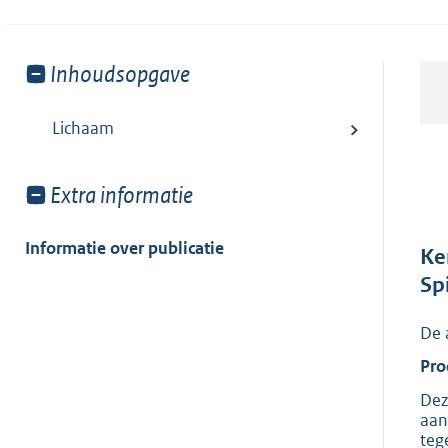
Toon
Inhoudsopgave
meer
van:
Lichaam
Toon
Extra informatie
meer
van:
Informatie over publicatie
Ke
Spi
De 
Pro
Dez
aan
teg