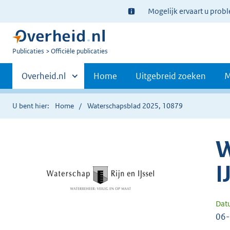
Ter
Mogelijk ervaart u prob
informatie:
U
Publicaties
Officiële publicaties
bent
Primaire
nu
Andere
Overheid.nl
Home
Uitgebreid zoeken
M
hier:
sites
navigatie
binnen
U bent hier:
Home
Waterschapsblad 2025, 10879
W
I
Dat
06-