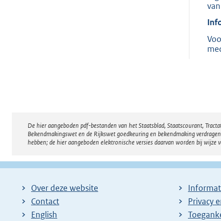
van
Inf
Voo
med
De hier aangeboden pdf-bestanden van het Staatsblad, Staatscourant, Tract
Disclaimer
Bekendmakingswet en de Rijkswet goedkeuring en bekendmaking verdragen voor
hebben; de hier aangeboden elektronische versies daarvan worden bij wijze 
Over deze website
Informat
Contact
Privacy 
English
Toeganke