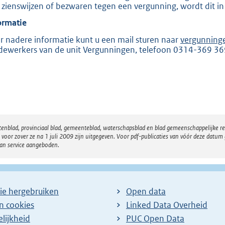
 zienswijzen of bezwaren tegen een vergunning, wordt dit in
e
ormatie
:
2
r nadere informatie kunt u een mail sturen naar
vergunning
ewerkers van de unit Vergunningen, telefoon 0314-369 36
0
5
b
atenblad, provinciaal blad, gemeenteblad, waterschapsblad en blad gemeenschappelijke 
 zover ze na 1 juli 2009 zijn uitgegeven. Voor pdf-publicaties van vóór deze datum g
van service aangeboden.
ie hergebruiken
Open data
en cookies
Linked Data Overheid
lijkheid
PUC Open Data