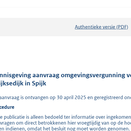
Authentieke versie (PDF)
b
e
s
t
a
n
d
nnisgeving aanvraag omgevingsvergunning vo
s
jksedijk in Spijk
g
aanvraag is ontvangen op 30 april 2025 en geregistreer
r
o
cedure
o
e publicatie is alleen bedoeld ter informatie over ingekome
t
vragen om direct betrokkenen hier vroegtijdig van op de hoo
en indienen, omdat het besluit nog moet worden genomen. Zo
t