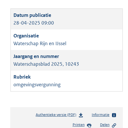
28-04-2025 09:00
Waterschap Rijn en IJssel
Waterschapsblad 2025, 10243
omgevingsvergunning
Authentieke versie (PDF)
b
Informatie
e
Printen
Delen
s