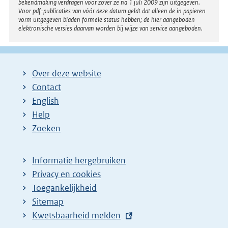
bekendmaking verdragen voor zover ze na 1 juli 2009 zijn uitgegeven.
Voor pdf-publicaties van vóór deze datum geldt dat alleen de in papieren
vorm uitgegeven bladen formele status hebben; de hier aangeboden
elektronische versies daarvan worden bij wijze van service aangeboden.
Over deze website
Contact
English
Help
Zoeken
Informatie hergebruiken
Privacy en cookies
Toegankelijkheid
Sitemap
E
Kwetsbaarheid melden