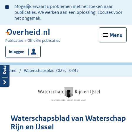
Ter
Mogelijk ervaart u problemen met het zoeken naar
informatie:
publicaties. We werken aan een oplossing. Excuses voor
het ongemak.
Menu
U
Publicaties
Officiële publicaties
bent
Inloggen
nu
hier:
Home
Waterschapsblad 2025, 10243
Waterschapsblad van Waterschap
Rijn en IJssel