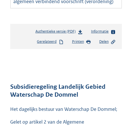
algemeen verbindend voorschrift (verordening)
Authentieke versie (PDF)
b
Informatie
e
Gerelateerd
Printen
Delen
s
t
a
n
d
s
g
r
Subsidieregeling Landelijk Gebied
o
Waterschap De Dommel
o
t
Het dagelijks bestuur van Waterschap De Dommel;
t
e
:
Gelet op artikel 2 van de Algemene
1