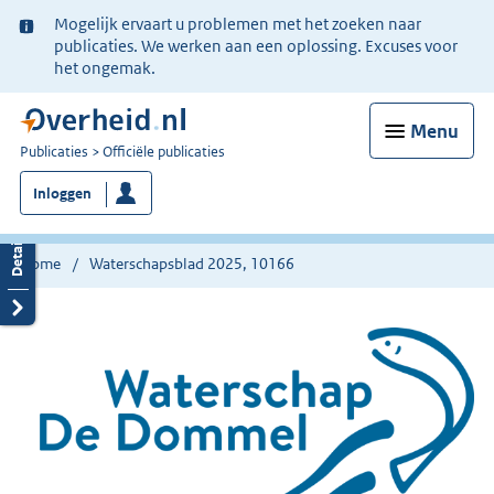
Ter
Mogelijk ervaart u problemen met het zoeken naar
informatie:
publicaties. We werken aan een oplossing. Excuses voor
het ongemak.
Menu
U
Publicaties
Officiële publicaties
bent
Inloggen
nu
hier:
Home
Waterschapsblad 2025, 10166