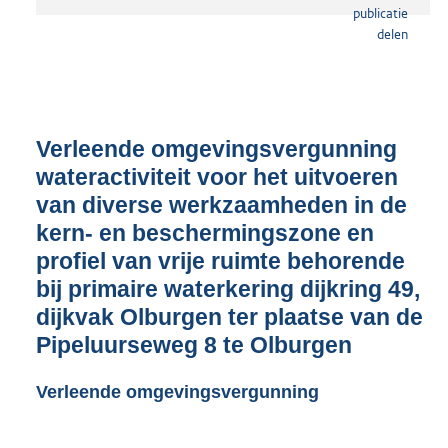
t
a
n
d
s
g
r
Verleende omgevingsvergunning
o
wateractiviteit voor het uitvoeren
o
van diverse werkzaamheden in de
t
t
kern- en beschermingszone en
e
profiel van vrije ruimte behorende
:
bij primaire waterkering dijkring 49,
2
1
dijkvak Olburgen ter plaatse van de
0
Pipeluurseweg 8 te Olburgen
K
b
Verleende omgevingsvergunning