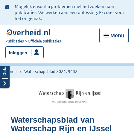
Ter
Mogelijk ervaart u problemen met het zoeken naar
informatie:
publicaties. We werken aan een oplossing. Excuses voor
het ongemak.
Menu
U
Publicaties
Officiële publicaties
bent
Inloggen
nu
hier:
Home
Waterschapsblad 2024, 9442
Waterschapsblad van
Waterschap Rijn en IJssel