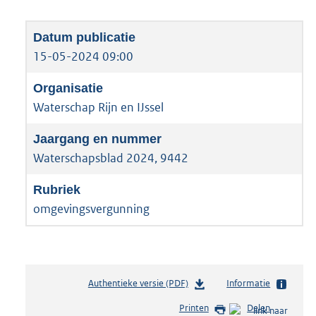
15-05-2024 09:00
Waterschap Rijn en IJssel
Waterschapsblad 2024, 9442
omgevingsvergunning
Authentieke versie (PDF)
b
Informatie
e
Printen
Delen
s