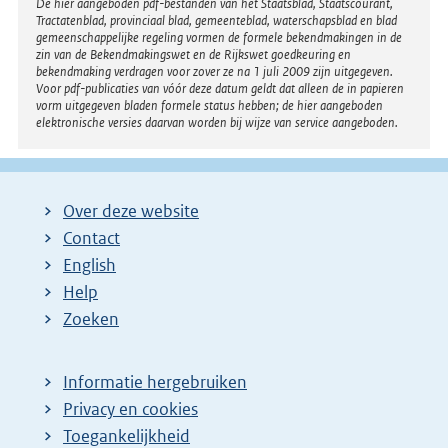
Disclaimer
De hier aangeboden pdf-bestanden van het Staatsblad, Staatscourant,
Tractatenblad, provinciaal blad, gemeenteblad, waterschapsblad en blad
gemeenschappelijke regeling vormen de formele bekendmakingen in de
zin van de Bekendmakingswet en de Rijkswet goedkeuring en
bekendmaking verdragen voor zover ze na 1 juli 2009 zijn uitgegeven.
Voor pdf-publicaties van vóór deze datum geldt dat alleen de in papieren
vorm uitgegeven bladen formele status hebben; de hier aangeboden
elektronische versies daarvan worden bij wijze van service aangeboden.
Over deze website
Contact
English
Help
Zoeken
Informatie hergebruiken
Privacy en cookies
Toegankelijkheid