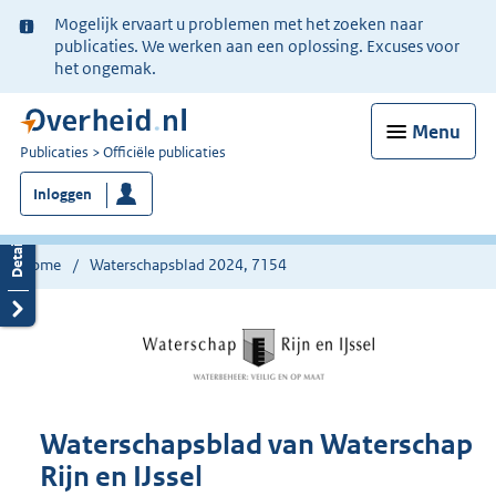
Ter
Mogelijk ervaart u problemen met het zoeken naar
informatie:
publicaties. We werken aan een oplossing. Excuses voor
het ongemak.
Menu
U
Publicaties
Officiële publicaties
bent
Inloggen
nu
hier:
Home
Waterschapsblad 2024, 7154
Waterschapsblad van Waterschap
Rijn en IJssel