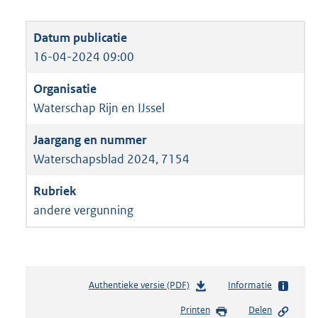
16-04-2024 09:00
Waterschap Rijn en IJssel
Waterschapsblad 2024, 7154
andere vergunning
Authentieke versie (PDF)
b
Informatie
e
Printen
Delen
s