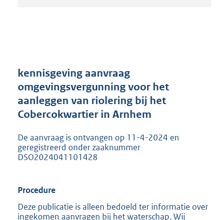
t
a
n
d
s
g
r
kennisgeving aanvraag
o
omgevingsvergunning voor het
o
aanleggen van riolering bij het
t
t
Cobercokwartier in Arnhem
e
:
De aanvraag is ontvangen op 11-4-2024 en
2
geregistreerd onder zaaknummer
0
DSO2024041101428
5
K
b
Procedure
Deze publicatie is alleen bedoeld ter informatie over
ingekomen aanvragen bij het waterschap. Wij