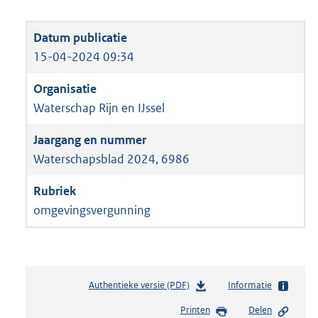
15-04-2024 09:34
Waterschap Rijn en IJssel
Waterschapsblad 2024, 6986
omgevingsvergunning
Authentieke versie (PDF)
b
Informatie
e
Printen
Delen
s