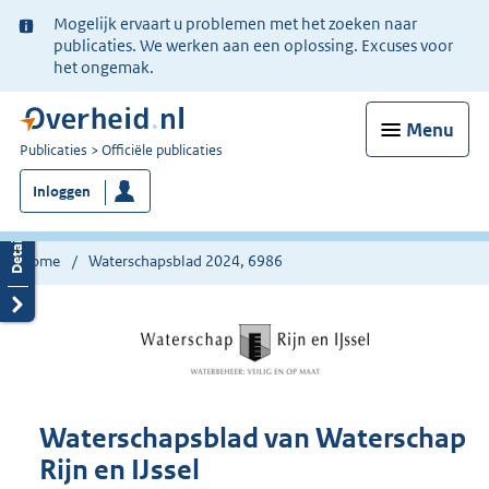
Ter
Mogelijk ervaart u problemen met het zoeken naar
informatie:
publicaties. We werken aan een oplossing. Excuses voor
het ongemak.
Menu
U
Publicaties
Officiële publicaties
bent
Inloggen
nu
hier:
Home
Waterschapsblad 2024, 6986
Waterschapsblad van Waterschap
Rijn en IJssel