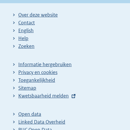
Over deze website
Contact
English
Help
Zoeken
Informatie hergebruiken
Privacy en cookies
Toegankelijkheid
Sitemap
E
Kwetsbaarheid melden
x
t
Open data
e
Linked Data Overheid
r
PUC Open Data