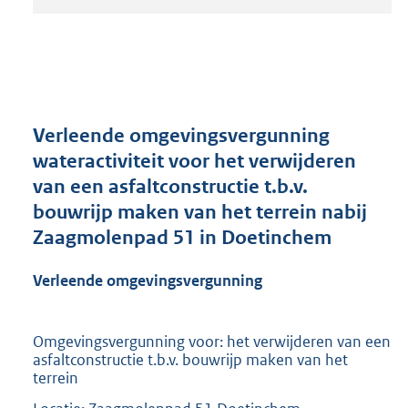
t
a
n
d
s
g
r
Verleende omgevingsvergunning
o
wateractiviteit voor het verwijderen
o
van een asfaltconstructie t.b.v.
t
t
bouwrijp maken van het terrein nabij
e
Zaagmolenpad 51 in Doetinchem
:
2
Verleende omgevingsvergunning
1
0
K
Omgevingsvergunning voor: het verwijderen van een
b
asfaltconstructie t.b.v. bouwrijp maken van het
terrein