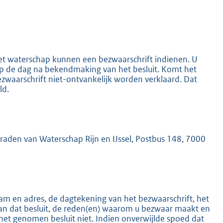
het waterschap kunnen een bezwaarschrift indienen. U
 op de dag na bekendmaking van het besluit. Komt het
K
ezwaarschrift niet-ontvankelijk worden verklaard. Dat
ld.
mraden van Waterschap Rijn en IJssel, Postbus 148, 7000
m en adres, de dagtekening van het bezwaarschrift, het
an dat besluit, de reden(en) waarom u bezwaar maakt en
het genomen besluit niet. Indien onverwijlde spoed dat