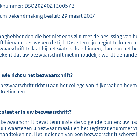
aknummer: DSO2024021200572
e
:
um bekendmaking besluit: 29 maart 2024
2
1
anghebbenden die het niet eens zijn met de beslissing van 
0
ft hiervoor zes weken de tijd. Deze termijn begint te lopen
waarschrift te laat bij het waterschap binnen, dan kan het b
ekent dat uw bezwaarschrift niet inhoudelijk wordt behande
b
 wie richt u het bezwaarschrift?
bezwaarschrift richt u aan het college van dijkgraaf en hee
Doetinchem.
 staat er in uw bezwaarschrift?
 bezwaarschrift bevat tenminste de volgende punten: uw naa
luit waartegen u bezwaar maakt en het registratienummer v
handtekening. Het indienen van een bezwaarschrift schorst 