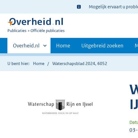
Ter
Mogelijk ervaart u prob
informatie:
U
Publicaties
Officiële publicaties
bent
Primaire
nu
Andere
Overheid.nl
Home
Uitgebreid zoeken
M
hier:
sites
navigatie
binnen
U bent hier:
Home
Waterschapsblad 2024, 6052
W
I
Dat
03-