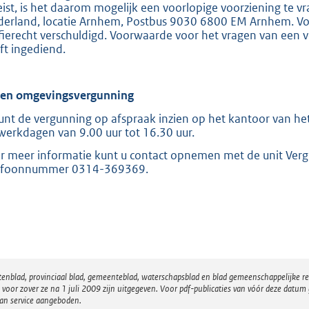
eist, is het daarom mogelijk een voorlopige voorziening te v
derland, locatie Arnhem, Postbus 9030 6800 EM Arnhem. Voor
ffierecht verschuldigd. Voorwaarde voor het vragen van een v
ft ingediend.
ien omgevingsvergunning
unt de vergunning op afspraak inzien op het kantoor van het
werkdagen van 9.00 uur tot 16.30 uur.
r meer informatie kunt u contact opnemen met de unit Ver
efoonnummer 0314-369369.
atenblad, provinciaal blad, gemeenteblad, waterschapsblad en blad gemeenschappelijke 
 zover ze na 1 juli 2009 zijn uitgegeven. Voor pdf-publicaties van vóór deze datum g
van service aangeboden.