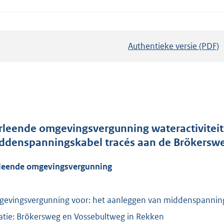
Authentieke versie (PDF)
b
e
s
t
a
n
d
rleende omgevingsvergunning wateractiviteit
s
ddenspanningskabel tracés aan de Brökerswe
g
leende omgevingsvergunning
r
o
o
evingsvergunning voor: het aanleggen van middenspanning
t
atie: Brökersweg en Vossebultweg in Rekken
t