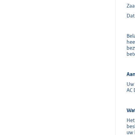
Za
Dat
Bel
hee
bez
bet
Aan
Uw 
AC 
Wat
Het
bes
uw 