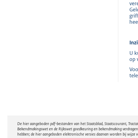
ver
Gel
gri
hee
Inz
U k
op 
Voo
tel
De hier aangeboden pdf-bestanden van het Staatsblad, Staatscourant, Tract
Disclaimer
Bekendmakingswet en de Rijkswet goedkeuring en bekendmaking verdragen voor
hebben; de hier aangeboden elektronische versies daarvan worden bij wijze 