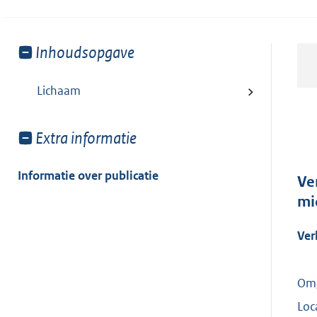
Toon
Inhoudsopgave
meer
van:
Lichaam
Toon
Extra informatie
meer
van:
Informatie over publicatie
Ve
mi
Ver
Omg
Loc