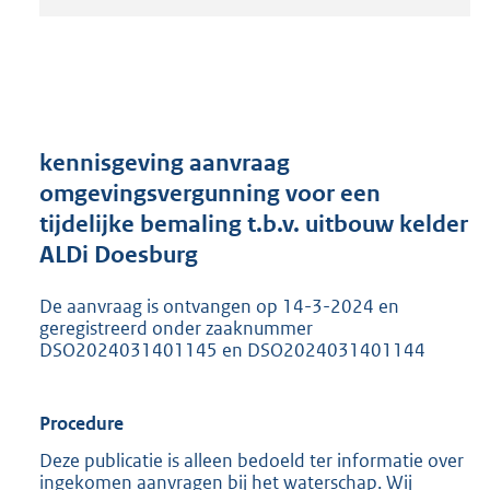
t
a
n
d
s
g
r
kennisgeving aanvraag
o
omgevingsvergunning voor een
o
tijdelijke bemaling t.b.v. uitbouw kelder
t
t
ALDi Doesburg
e
:
De aanvraag is ontvangen op 14-3-2024 en
2
geregistreerd onder zaaknummer
0
DSO2024031401145 en DSO2024031401144
5
K
b
Procedure
Deze publicatie is alleen bedoeld ter informatie over
ingekomen aanvragen bij het waterschap. Wij