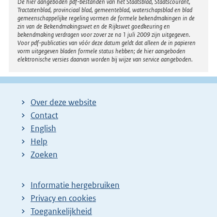
Disclaimer
De hier aangeboden pdf-bestanden van het Staatsblad, Staatscourant,
Tractatenblad, provinciaal blad, gemeenteblad, waterschapsblad en blad
gemeenschappelijke regeling vormen de formele bekendmakingen in de
zin van de Bekendmakingswet en de Rijkswet goedkeuring en
bekendmaking verdragen voor zover ze na 1 juli 2009 zijn uitgegeven.
Voor pdf-publicaties van vóór deze datum geldt dat alleen de in papieren
vorm uitgegeven bladen formele status hebben; de hier aangeboden
elektronische versies daarvan worden bij wijze van service aangeboden.
Over deze website
Contact
English
Help
Zoeken
Informatie hergebruiken
Privacy en cookies
Toegankelijkheid