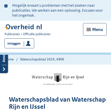
Ter
Mogelijk ervaart u problemen met het zoeken naar
informatie:
publicaties. We werken aan een oplossing. Excuses voor
het ongemak.
Menu
U
Publicaties
Officiële publicaties
bent
Inloggen
nu
hier:
Home
Waterschapsblad 2024, 4906
Waterschapsblad van Waterschap
Rijn en IJssel