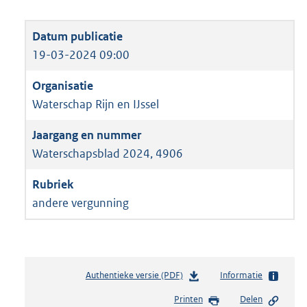
19-03-2024 09:00
Waterschap Rijn en IJssel
Waterschapsblad 2024, 4906
andere vergunning
Authentieke versie (PDF)
b
Informatie
e
Printen
Delen
s