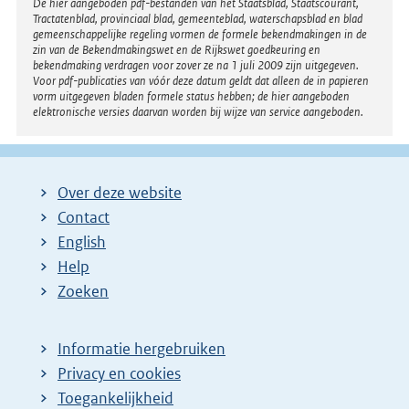
Disclaimer
De hier aangeboden pdf-bestanden van het Staatsblad, Staatscourant,
Tractatenblad, provinciaal blad, gemeenteblad, waterschapsblad en blad
gemeenschappelijke regeling vormen de formele bekendmakingen in de
zin van de Bekendmakingswet en de Rijkswet goedkeuring en
bekendmaking verdragen voor zover ze na 1 juli 2009 zijn uitgegeven.
Voor pdf-publicaties van vóór deze datum geldt dat alleen de in papieren
vorm uitgegeven bladen formele status hebben; de hier aangeboden
elektronische versies daarvan worden bij wijze van service aangeboden.
Over deze website
Contact
English
Help
Zoeken
Informatie hergebruiken
Privacy en cookies
Toegankelijkheid