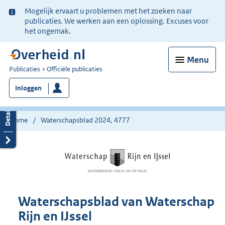
Ter
Mogelijk ervaart u problemen met het zoeken naar
informatie:
publicaties. We werken aan een oplossing. Excuses voor
het ongemak.
Menu
U
Publicaties
Officiële publicaties
bent
Inloggen
nu
hier:
Home
Waterschapsblad 2024, 4777
Waterschapsblad van Waterschap
Rijn en IJssel