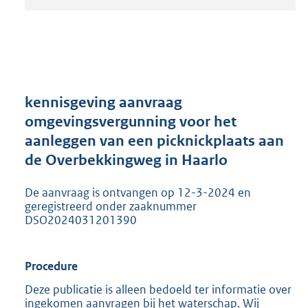
t
a
n
d
s
g
r
kennisgeving aanvraag
o
omgevingsvergunning voor het
o
aanleggen van een picknickplaats aan
t
t
de Overbekkingweg in Haarlo
e
:
De aanvraag is ontvangen op 12-3-2024 en
2
geregistreerd onder zaaknummer
0
DSO2024031201390
5
K
b
Procedure
Deze publicatie is alleen bedoeld ter informatie over
ingekomen aanvragen bij het waterschap. Wij