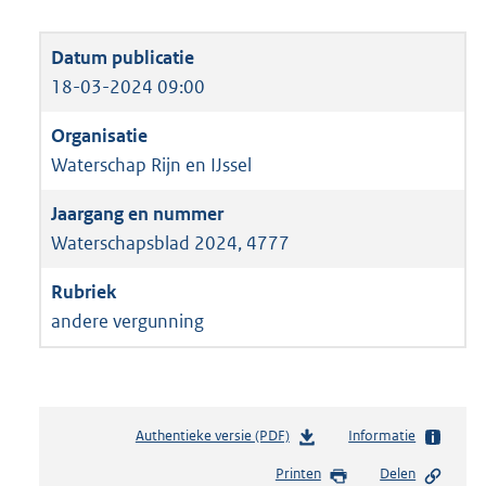
18-03-2024 09:00
Waterschap Rijn en IJssel
Waterschapsblad 2024, 4777
andere vergunning
Authentieke versie (PDF)
b
Informatie
e
Printen
Delen
s