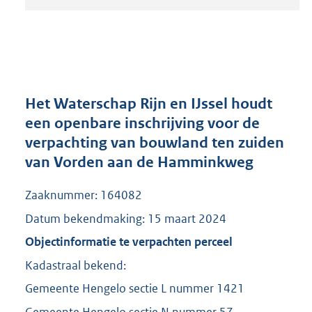
t
a
n
d
s
g
r
Het Waterschap Rijn en IJssel houdt
o
een openbare inschrijving voor de
o
verpachting van bouwland ten zuiden
t
t
van Vorden aan de Hamminkweg
e
:
Zaaknummer: 164082
2
0
Datum bekendmaking: 15 maart 2024
8
Objectinformatie te verpachten perceel
K
b
Kadastraal bekend:
Gemeente Hengelo sectie L nummer 1421
Gemeente Hengelo sectie N nummer 57