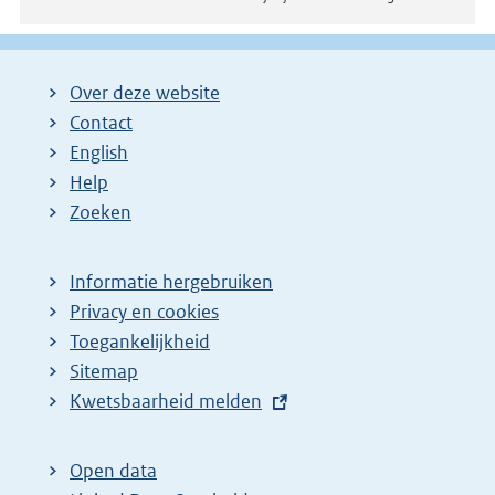
Over deze website
Contact
English
Help
Zoeken
Informatie hergebruiken
Privacy en cookies
Toegankelijkheid
Sitemap
E
Kwetsbaarheid melden
x
t
Open data
e