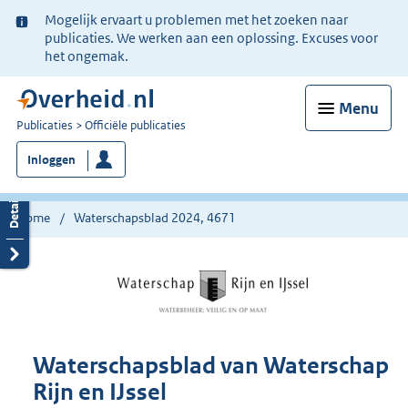
Ter
Mogelijk ervaart u problemen met het zoeken naar
informatie:
publicaties. We werken aan een oplossing. Excuses voor
het ongemak.
Menu
U
Publicaties
Officiële publicaties
bent
Inloggen
nu
hier:
Home
Waterschapsblad 2024, 4671
Waterschapsblad van Waterschap
Rijn en IJssel