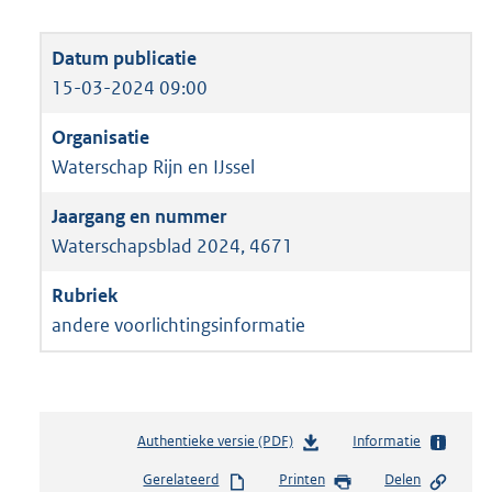
15-03-2024 09:00
Waterschap Rijn en IJssel
Waterschapsblad 2024, 4671
andere voorlichtingsinformatie
Authentieke versie (PDF)
b
Informatie
e
Gerelateerd
Printen
Delen
s