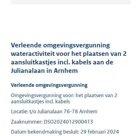
t
a
n
d
s
g
r
Verleende omgevingsvergunning
o
wateractiviteit voor het plaatsen van 2
o
aansluitkastjes incl. kabels aan de
t
t
Julianalaan in Arnhem
e
:
Verleende omgevingsvergunning
2
0
Omgevingsvergunning voor: het plaatsen van 2
aansluitkastjes incl. kabels
9
K
Locatie: t/o Julianalaan 76-78 Arnhem
b
Zaaknummer: DSO2024012900413
Datum bekendmaking besluit: 29 februari 2024