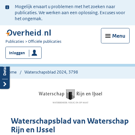
Ter
Mogelijk ervaart u problemen met het zoeken naar
informatie:
publicaties. We werken aan een oplossing. Excuses voor
het ongemak.
Menu
U
Publicaties
Officiële publicaties
bent
Inloggen
nu
hier:
Home
Waterschapsblad 2024, 3798
Waterschapsblad van Waterschap
Rijn en IJssel