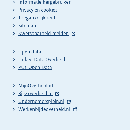
Informatie hergebruiken
Privacy en cookies
Toegankelijkheid
Sitemap
E
Kwetsbaarheid melden
x
t
Open data
e
Linked Data Overheid
r
PUC Open Data
n
e
MijnOverheid.nl
l
E
Rijksoverheid.nl
i
x
E
Ondernemersplein.nl
n
t
x
E
Werkenbijdeoverheid.nl
k
e
t
x
:
r
e
t