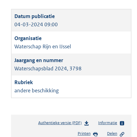
04-03-2024 09:00
Waterschap Rijn en IJssel
Waterschapsblad 2024, 3798
andere beschikking
Authentieke versie (PDF)
b
Informatie
e
Printen
Delen
s