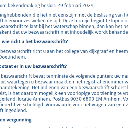
um bekendmaking besluit: 29 februari 2024
e
:
anghebbenden die het niet eens zijn met de beslissing van 
ft hiervoor zes weken de tijd. Deze termijn begint te lopen
2
waarschrift te laat bij het waterschap binnen, dan kan het b
0
ekent dat uw bezwaarschrift niet inhoudelijk wordt behande
9
 wie richt u het bezwaarschrift?
bezwaarschrift richt u aan het college van dijkgraaf en hee
b
Doetinchem.
 staat er in uw bezwaarschrift?
 bezwaarschrift bevat tenminste de volgende punten: uw naa
luit waartegen u bezwaar maakt en het registratienummer v
handtekening. Het indienen van een bezwaarschrift schorst 
eist, is het daarom mogelijk een voorlopige voorziening te v
derland, locatie Arnhem, Postbus 9030 6800 EM Arnhem. Voor
ffierecht verschuldigd. Voorwaarde voor het vragen van een v
ft ingediend.
ien vergunning