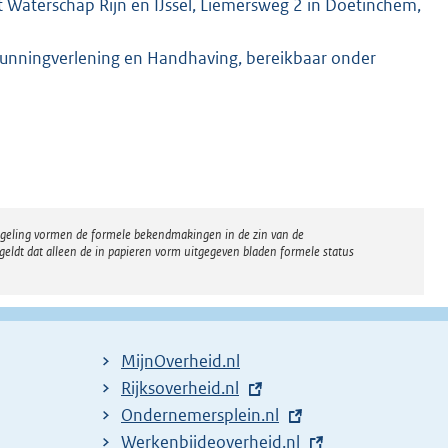
 Waterschap Rijn en IJssel, Liemersweg 2 in Doetinchem,
gunningverlening en Handhaving, bereikbaar onder
regeling vormen de formele bekendmakingen in de zin van de
eldt dat alleen de in papieren vorm uitgegeven bladen formele status
MijnOverheid.nl
E
Rijksoverheid.nl
x
E
Ondernemersplein.nl
t
x
E
Werkenbijdeoverheid.nl