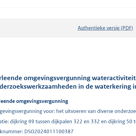
Authentieke versie (PDF)
b
e
s
t
a
n
d
rleende omgevingsvergunning wateractiviteit 
s
derzoekswerkzaamheden in de waterkering i
g
leende omgevingsvergunning
r
o
evingsvergunning voor: het uitvoeren van diverse onderz
o
atie: dijkring 49 tussen dijkpalen 322 en 332 en dijkring 50
t
aknummer: DSO2024011100387
t