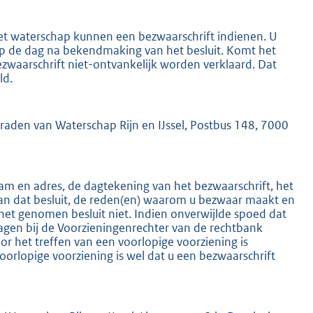
het waterschap kunnen een bezwaarschrift indienen. U
 op de dag na bekendmaking van het besluit. Komt het
ezwaarschrift niet-ontvankelijk worden verklaard. Dat
ld.
K
mraden van Waterschap Rijn en IJssel, Postbus 148, 7000
m en adres, de dagtekening van het bezwaarschrift, het
an dat besluit, de reden(en) waarom u bezwaar maakt en
het genomen besluit niet. Indien onverwijlde spoed dat
ragen bij de Voorzieningenrechter van de rechtbank
 het treffen van een voorlopige voorziening is
oorlopige voorziening is wel dat u een bezwaarschrift