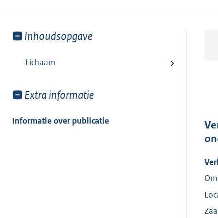
Toon
Inhoudsopgave
meer
van:
Lichaam
Toon
Extra informatie
meer
van:
Informatie over publicatie
Ve
on
Ver
Omg
Loc
Za