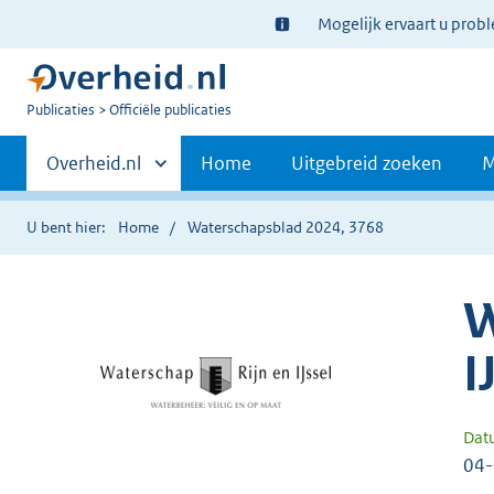
Ter
Mogelijk ervaart u prob
informatie:
U
Publicaties
Officiële publicaties
bent
Primaire
nu
Andere
Overheid.nl
Home
Uitgebreid zoeken
M
hier:
sites
navigatie
binnen
U bent hier:
Home
Waterschapsblad 2024, 3768
W
I
Dat
04-