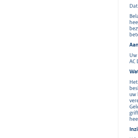
Dat
Bel
hee
bez
bet
Aan
Uw 
AC 
Wat
Het
bes
uw 
ver
Gel
gri
hee
Inz