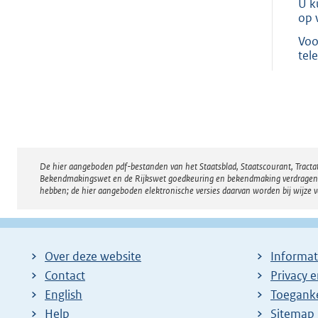
U k
op 
Voo
tel
De hier aangeboden pdf-bestanden van het Staatsblad, Staatscourant, Tract
Disclaimer
Bekendmakingswet en de Rijkswet goedkeuring en bekendmaking verdragen voor
hebben; de hier aangeboden elektronische versies daarvan worden bij wijze 
Over deze website
Informat
Contact
Privacy 
English
Toeganke
Help
Sitemap