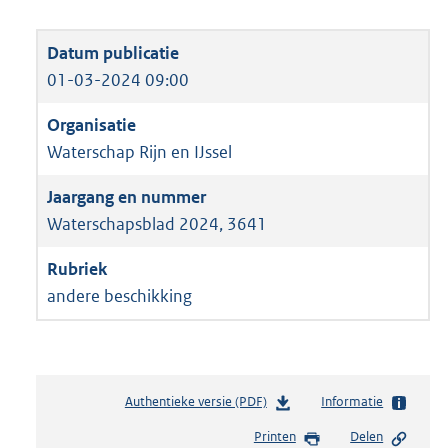
01-03-2024 09:00
Waterschap Rijn en IJssel
Waterschapsblad 2024, 3641
andere beschikking
Authentieke versie (PDF)
b
Informatie
e
Printen
Delen
s