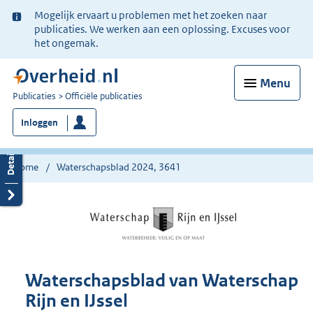
Ter
Mogelijk ervaart u problemen met het zoeken naar
informatie:
publicaties. We werken aan een oplossing. Excuses voor
het ongemak.
Menu
U
Publicaties
Officiële publicaties
bent
Inloggen
nu
hier:
Home
Waterschapsblad 2024, 3641
Waterschapsblad van Waterschap
Rijn en IJssel