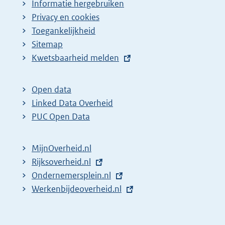
Informatie hergebruiken
Privacy en cookies
Toegankelijkheid
Sitemap
E
Kwetsbaarheid melden
x
t
Open data
e
Linked Data Overheid
r
PUC Open Data
n
e
MijnOverheid.nl
l
E
Rijksoverheid.nl
i
x
E
Ondernemersplein.nl
n
t
x
E
Werkenbijdeoverheid.nl
k
e
t
x
:
r
e
t