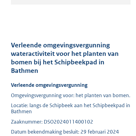
t
a
n
d
s
g
r
Verleende omgevingsvergunning
o
wateractiviteit voor het planten van
o
bomen bij het Schipbeekpad in
t
t
Bathmen
e
:
Verleende omgevingsvergunning
2
0
Omgevingsvergunning voor: het planten van bomen.
9
Locatie: langs de Schipbeek aan het Schipbeekpad in
K
Bathmen
b
Zaaknummer: DSO2024011400102
Datum bekendmaking besluit: 29 februari 2024