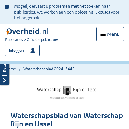
Ter
Mogelijk ervaart u problemen met het zoeken naar
informatie:
publicaties. We werken aan een oplossing. Excuses voor
het ongemak.
Menu
U
Publicaties
Officiële publicaties
bent
Inloggen
nu
hier:
Home
Waterschapsblad 2024, 3445
Waterschapsblad van Waterschap
Rijn en IJssel