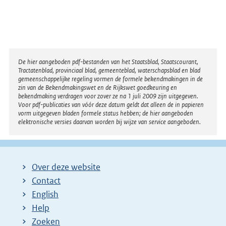
Disclaimer
De hier aangeboden pdf-bestanden van het Staatsblad, Staatscourant,
Tractatenblad, provinciaal blad, gemeenteblad, waterschapsblad en blad
gemeenschappelijke regeling vormen de formele bekendmakingen in de
zin van de Bekendmakingswet en de Rijkswet goedkeuring en
bekendmaking verdragen voor zover ze na 1 juli 2009 zijn uitgegeven.
Voor pdf-publicaties van vóór deze datum geldt dat alleen de in papieren
vorm uitgegeven bladen formele status hebben; de hier aangeboden
elektronische versies daarvan worden bij wijze van service aangeboden.
Over deze website
Contact
English
Help
Zoeken