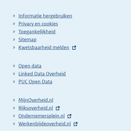
Informatie hergebruiken
Privacy en cookies
Toegankelijkheid
Sitemap
E
Kwetsbaarheid melden
x
t
Open data
e
Linked Data Overheid
r
PUC Open Data
n
e
MijnOverheid.nl
l
E
Rijksoverheid.nl
i
x
E
Ondernemersplein.nl
n
t
x
E
Werkenbijdeoverheid.nl
k