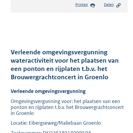
e
Printen
Delen
s
t
a
n
d
s
g
r
Verleende omgevingsvergunning
o
wateractiviteit voor het plaatsen van
o
een ponton en rijplaten t.b.v. het
t
t
Brouwergrachtconcert in Groenlo
e
:
Verleende omgevingsvergunning
2
0
Omgevingsvergunning voor: het plaatsen van een
ponton en rijplaten t.b.v. het Brouwergrachtconcert
9
in Groenlo
K
b
Locatie: Eibergseweg/Maliebaan Groenlo
Zaaknummer: DSO2024013000504