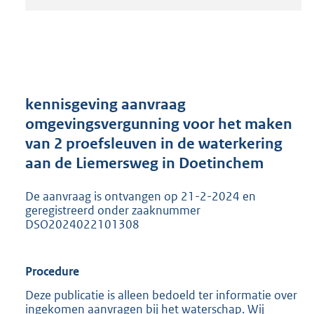
t
a
n
d
s
g
r
kennisgeving aanvraag
o
omgevingsvergunning voor het maken
o
van 2 proefsleuven in de waterkering
t
t
aan de Liemersweg in Doetinchem
e
:
De aanvraag is ontvangen op 21-2-2024 en
2
geregistreerd onder zaaknummer
0
DSO2024022101308
5
K
b
Procedure
Deze publicatie is alleen bedoeld ter informatie over
ingekomen aanvragen bij het waterschap. Wij