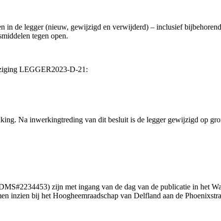
n in de legger (nieuw, gewijzigd en verwijderd) – inclusief bijbehoren
tsmiddelen tegen open.
wijziging LEGGER2023-D-21:
ing. Na inwerkingtreding van dit besluit is de legger gewijzigd op gro
DMS#2234453) zijn met ingang van de dag van de publicatie in het Wate
komen inzien bij het Hoogheemraadschap van Delfland aan de Phoenixstra