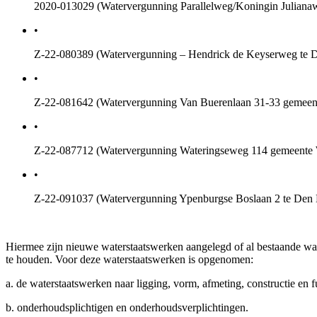
2020-013029 (Watervergunning Parallelweg/Koningin Juliana
•
Z-22-080389 (Watervergunning – Hendrick de Keyserweg te De
•
Z-22-081642 (Watervergunning Van Buerenlaan 31-33 gemeent
•
Z-22-087712 (Watervergunning Wateringseweg 114 gemeente We
•
Z-22-091037 (Watervergunning Ypenburgse Boslaan 2 te Den 
Hiermee zijn nieuwe waterstaatswerken aangelegd of al bestaande wat
te houden. Voor deze waterstaatswerken is opgenomen:
a. de waterstaatswerken naar ligging, vorm, afmeting, constructie en 
b. onderhoudsplichtigen en onderhoudsverplichtingen.