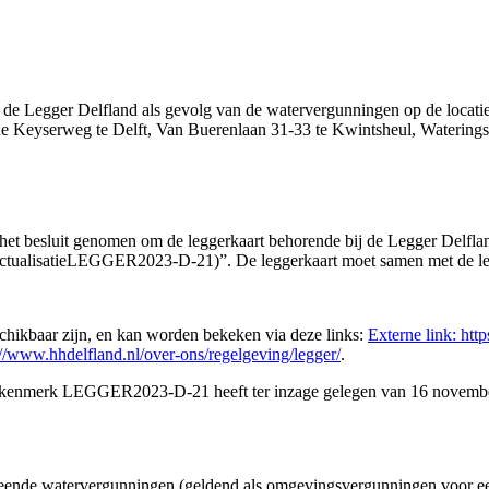
an de Legger Delfland als gevolg van de watervergunningen op de loca
de Keyserweg te Delft, Van Buerenlaan 31-33 te Kwintsheul, Watering
t besluit genomen om de leggerkaart behorende bij de Legger Delfland 
ctualisatie
LEGGER2023-D-21
)
”. De leggerkaart moet samen met de le
schikbaar zijn, en kan worden bekeken via deze links:
Externe link:
htt
://www.hhdelfland.nl/over-ons/regelgeving/legger/
.
met kenmerk LEGGER2023-D-21 heeft ter inzage gelegen van 16 novembe
eende watervergunningen (geldend als omgevingsvergunningen voor een 