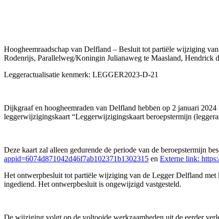
Hoogheemraadschap van Delfland – Besluit tot partiële wijziging v
Rodenrijs, Parallelweg/Koningin Julianaweg te Maasland, Hendrick 
Leggeractualisatie kenmerk: LEGGER2023-D-21
Dijkgraaf en hoogheemraden van Delfland hebben op 2 januari 2024 he
leggerwijzigingskaart “
L
eggerwijzigingskaart
beroepstermijn
(
leggera
Deze kaart zal alleen gedurende de periode van de beroepstermijn be
appid=6074d871042d46f7ab102371b1302315
en
Externe link:
https
Het ontwerpbesluit tot partiële wijziging van de Legger Delfland 
ingediend. Het ontwerpbesluit is ongewijzigd vastgesteld.
De wijziging volgt op de voltooide werkzaamheden uit de eerder verl