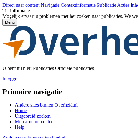
Direct naar content
Navigatie
Contextinformatie
Publicatie
Acties
Inh
Ter informatie:
Mogelijk ervaart u problemen met het zoeken naar publicaties. We w
Menu
U bent nu hier:
Publicaties
Officiële publicaties
Inloggen
Primaire navigatie
Andere sites binnen
Overheid.nl
Home
Uitgebreid zoeken
Mijn abonnementen
Help
Andere sites binnen
Overheid.nl