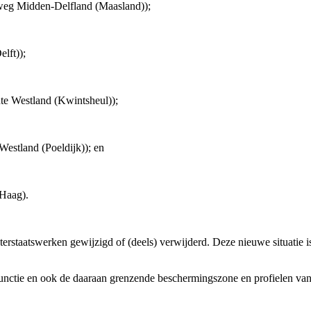
weg Midden-Delfland (Maasland));
lft));
e Westland (Kwintsheul));
stland (Poeldijk)); en
Haag).
erstaatswerken gewijzigd of (deels) verwijderd. Deze nieuwe situatie 
functie en ook de daaraan grenzende beschermingszone en profielen van 