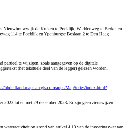
ties Nieuwbouwwijk de Kreken te Poeldijk, Waddenweg te Berkel en
seweg 114 te Poeldijk en Ypenburgse Boslaan 2 te Den Haag
partieel te wijzigen, zoals aangegeven op de digitale
ggertekst (het tekstuele deel van de legger) gelezen worden.
ps://hhdelfland.maps.arcgis.com/apps/MapSeries/index.html?
r 2023 tot en met 29 december 2023. Er zijn geen zienswijzen
wateractiviteit op grond van artikel 4.13 van de invoeringswet van