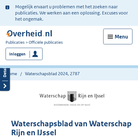
Ter
Mogelijk ervaart u problemen met het zoeken naar
informatie:
publicaties. We werken aan een oplossing. Excuses voor
het ongemak.
Menu
U
Publicaties
Officiële publicaties
bent
Inloggen
nu
hier:
Home
Waterschapsblad 2024, 2787
Waterschapsblad van Waterschap
Rijn en IJssel