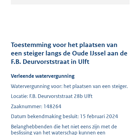
t
a
n
d
s
g
r
Toestemming voor het plaatsen van
o
een steiger langs de Oude IJssel aan de
o
F.B. Deurvorststraat in Ulft
t
t
e
Verleende watervergunning
:
Watervergunning voor: het plaatsen van een steiger.
2
0
Locatie: F.B. Deurvorststraat 28b Ulft
9
Zaaknummer: 148264
K
b
Datum bekendmaking besluit: 15 februari 2024
Belanghebbenden die het niet eens zijn met de
beslissing van het waterschap kunnen een