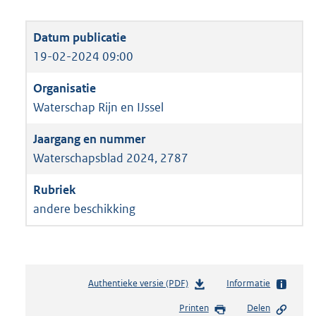
19-02-2024 09:00
Waterschap Rijn en IJssel
Waterschapsblad 2024, 2787
andere beschikking
Authentieke versie (PDF)
b
Informatie
e
Printen
Delen
s