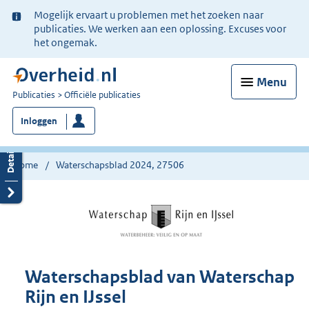
Ter
Mogelijk ervaart u problemen met het zoeken naar
informatie:
publicaties. We werken aan een oplossing. Excuses voor
het ongemak.
Menu
U
Publicaties
Officiële publicaties
bent
Inloggen
nu
hier:
Home
Waterschapsblad 2024, 27506
Waterschapsblad van Waterschap
Rijn en IJssel