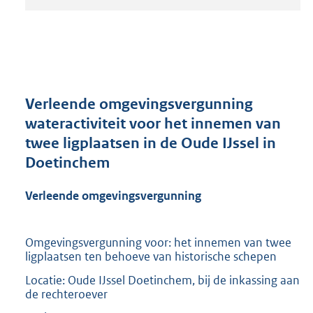
t
a
n
d
s
g
r
Verleende omgevingsvergunning
o
wateractiviteit voor het innemen van
o
twee ligplaatsen in de Oude IJssel in
t
t
Doetinchem
e
:
Verleende omgevingsvergunning
2
1
0
Omgevingsvergunning voor: het innemen van twee
K
ligplaatsen ten behoeve van historische schepen
b
Locatie: Oude IJssel Doetinchem, bij de inkassing aan
de rechteroever