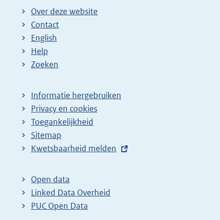
Over deze website
Contact
English
Help
Zoeken
Informatie hergebruiken
Privacy en cookies
Toegankelijkheid
Sitemap
E
Kwetsbaarheid melden
x
t
Open data
e
Linked Data Overheid
r
PUC Open Data
n