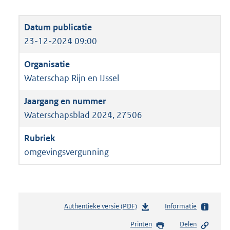
23-12-2024 09:00
Waterschap Rijn en IJssel
Waterschapsblad 2024, 27506
omgevingsvergunning
Authentieke versie (PDF)
b
Informatie
e
Printen
Delen
s