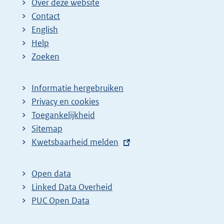
Over deze website
Contact
English
Help
Zoeken
Informatie hergebruiken
Privacy en cookies
Toegankelijkheid
Sitemap
E
Kwetsbaarheid melden
x
t
Open data
e
Linked Data Overheid
r
PUC Open Data
n
e