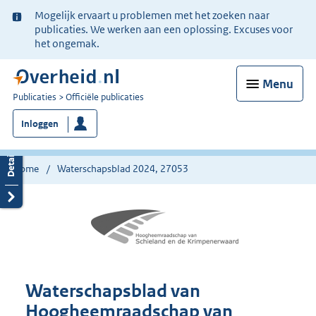
Ter
Mogelijk ervaart u problemen met het zoeken naar
informatie:
publicaties. We werken aan een oplossing. Excuses voor
het ongemak.
Menu
U
Publicaties
Officiële publicaties
bent
Inloggen
nu
hier:
Home
Waterschapsblad 2024, 27053
Waterschapsblad van
Hoogheemraadschap van