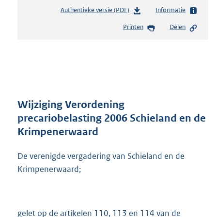
Authentieke versie (PDF)
b
Informatie
e
Printen
Delen
s
t
a
n
d
s
g
r
Wijziging Verordening
o
precariobelasting 2006 Schieland en de
o
Krimpenerwaard
t
t
e
De verenigde vergadering van Schieland en de
:
Krimpenerwaard;
2
8
9
K
gelet op de artikelen 110, 113 en 114 van de
b