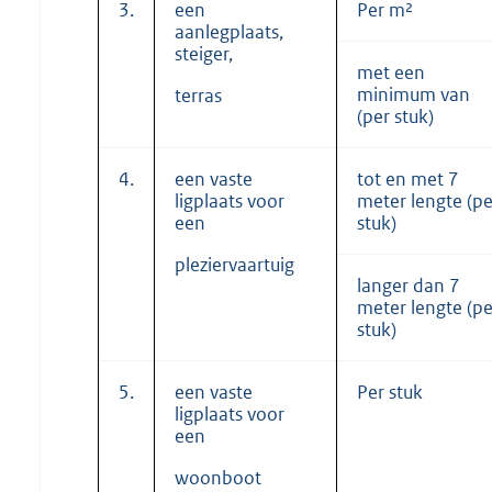
3.
een
Per m²
aanlegplaats,
steiger,
met een
minimum van
terras
(per stuk)
4.
een vaste
tot en met 7
ligplaats voor
meter lengte (pe
een
stuk)
pleziervaartuig
langer dan 7
meter lengte (pe
stuk)
5.
een vaste
Per stuk
ligplaats voor
een
woonboot