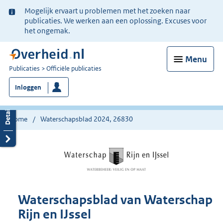
Ter
Mogelijk ervaart u problemen met het zoeken naar
informatie:
publicaties. We werken aan een oplossing. Excuses voor
het ongemak.
Menu
U
Publicaties
Officiële publicaties
bent
Inloggen
nu
hier:
Home
Waterschapsblad 2024, 26830
Waterschapsblad van Waterschap
Rijn en IJssel