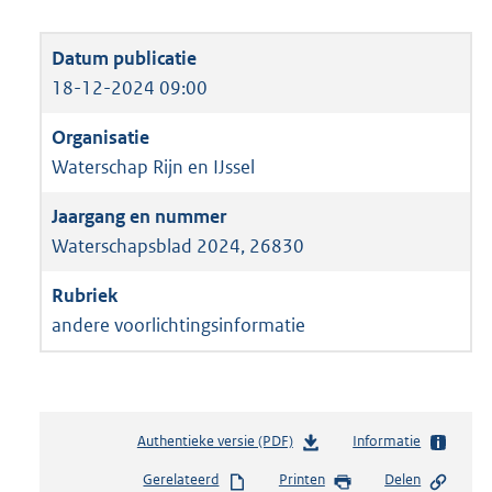
18-12-2024 09:00
Waterschap Rijn en IJssel
Waterschapsblad 2024, 26830
andere voorlichtingsinformatie
Authentieke versie (PDF)
b
Informatie
e
Gerelateerd
Printen
Delen
s