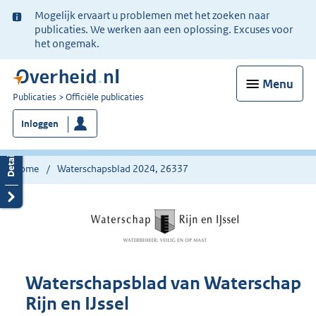
Ter
Mogelijk ervaart u problemen met het zoeken naar
informatie:
publicaties. We werken aan een oplossing. Excuses voor
het ongemak.
Menu
U
Publicaties
Officiële publicaties
bent
Inloggen
nu
hier:
Home
Waterschapsblad 2024, 26337
Waterschapsblad van Waterschap
Rijn en IJssel