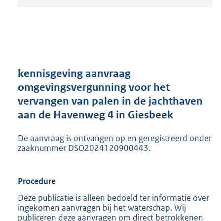
t
a
n
d
s
g
r
kennisgeving aanvraag
o
omgevingsvergunning voor het
o
vervangen van palen in de jachthaven
t
t
aan de Havenweg 4 in Giesbeek
e
:
De aanvraag is ontvangen op en geregistreerd onder
2
zaaknummer DSO2024120900443.
0
5
K
Procedure
b
Deze publicatie is alleen bedoeld ter informatie over
ingekomen aanvragen bij het waterschap. Wij
publiceren deze aanvragen om direct betrokkenen