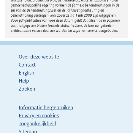
Tractatenblad, provinciaal blad, gemeenteblad, waterschapsblad en blad
gemeenschappelijke regeling vormen de formele bekendmakingen in de
zin van de Bekendmakingswet en de Rijkswet goedkeuring en
bekendmaking verdragen voor zover ze na 1 juli 2009 zijn uitgegeven.
Voor pdf-publicaties van vóór deze datum geldt dat alleen de in papieren
vorm uitgegeven bladen formele status hebben; de hier aangeboden
elektronische versies daarvan worden bij wijze van service aangeboden.
Over deze website
Contact
English
Help
Zoeken
Informatie hergebruiken
Privacy en cookies
Toegankelijkheid
Sitemap