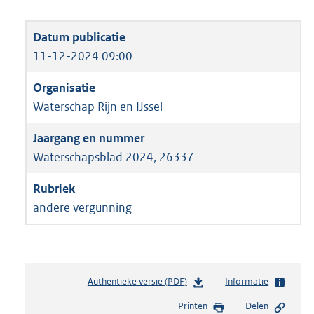
11-12-2024 09:00
Waterschap Rijn en IJssel
Waterschapsblad 2024, 26337
andere vergunning
Authentieke versie (PDF)
b
Informatie
e
Printen
Delen
s