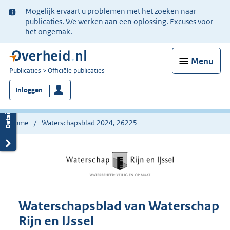
Ter
Mogelijk ervaart u problemen met het zoeken naar
informatie:
publicaties. We werken aan een oplossing. Excuses voor
het ongemak.
Menu
U
Publicaties
Officiële publicaties
bent
Inloggen
nu
hier:
Home
Waterschapsblad 2024, 26225
Waterschapsblad van Waterschap
Rijn en IJssel