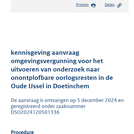
e
Printen
Delen
s
t
a
n
d
s
g
r
kennisgeving aanvraag
o
omgevingsvergunning voor het
o
uitvoeren van onderzoek naar
t
t
onontplofbare oorlogsresten in de
e
Oude IJssel in Doetinchem
:
2
De aanvraag is ontvangen op 5 december 2024 en
0
geregistreerd onder zaaknummer
5
DSO2024120501336
K
b
Procedure