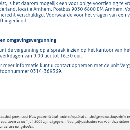
eist, is het daarom mogelijk een voorlopige voorziening te v
derland, locatie Arnhem, Postbus 9030 6800 EM Arnhem. Voor
ffierecht verschuldigd. Voorwaarde voor het vragen van een v
ft ingediend.
ien omgevingsvergunning
unt de vergunning op afspraak inzien op het kantoor van het
werkdagen van 9.00 uur tot 16.30 uur.
r meer informatie kunt u contact opnemen met de unit Ver
efoonnummer 0314-369369.
atenblad, provinciaal blad, gemeenteblad, waterschapsblad en blad gemeenschappelijke 
 zover ze na 1 juli 2009 zijn uitgegeven. Voor pdf-publicaties van vóór deze datum g
van service aangeboden.