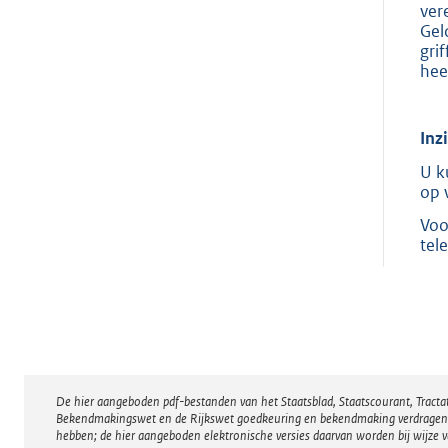
ver
Gel
gri
hee
Inz
U k
op 
Voo
tel
De hier aangeboden pdf-bestanden van het Staatsblad, Staatscourant, Tract
Disclaimer
Bekendmakingswet en de Rijkswet goedkeuring en bekendmaking verdragen voor
hebben; de hier aangeboden elektronische versies daarvan worden bij wijze 