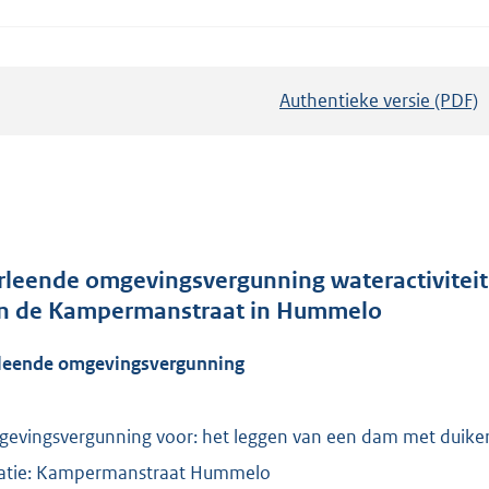
Authentieke versie (PDF)
b
e
s
t
a
n
d
rleende omgevingsvergunning wateractiviteit
s
n de Kampermanstraat in Hummelo
g
leende omgevingsvergunning
r
o
o
evingsvergunning voor: het leggen van een dam met duike
t
atie: Kampermanstraat Hummelo
t