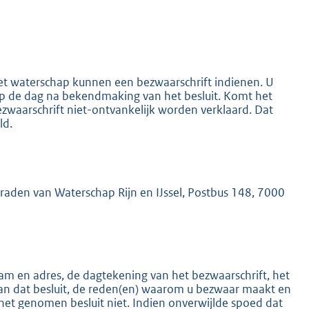
het waterschap kunnen een bezwaarschrift indienen. U
 op de dag na bekendmaking van het besluit. Komt het
K
ezwaarschrift niet-ontvankelijk worden verklaard. Dat
ld.
mraden van Waterschap Rijn en IJssel, Postbus 148, 7000
m en adres, de dagtekening van het bezwaarschrift, het
an dat besluit, de reden(en) waarom u bezwaar maakt en
het genomen besluit niet. Indien onverwijlde spoed dat