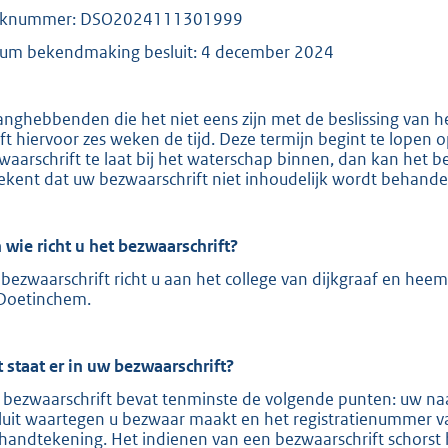
aknummer: DSO2024111301999
e
:
um bekendmaking besluit: 4 december 2024
2
1
anghebbenden die het niet eens zijn met de beslissing van 
0
ft hiervoor zes weken de tijd. Deze termijn begint te lopen
waarschrift te laat bij het waterschap binnen, dan kan het b
ekent dat uw bezwaarschrift niet inhoudelijk wordt behande
b
 wie richt u het bezwaarschrift?
bezwaarschrift richt u aan het college van dijkgraaf en hee
Doetinchem.
 staat er in uw bezwaarschrift?
 bezwaarschrift bevat tenminste de volgende punten: uw naa
luit waartegen u bezwaar maakt en het registratienummer v
handtekening. Het indienen van een bezwaarschrift schorst 