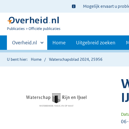
Ter
Mogelijk ervaart u prob
informatie:
U
Publicaties
Officiële publicaties
bent
Primaire
nu
Andere
Overheid.nl
Home
Uitgebreid zoeken
M
hier:
sites
navigatie
binnen
U bent hier:
Home
Waterschapsblad 2024, 25956
W
I
Dat
06-