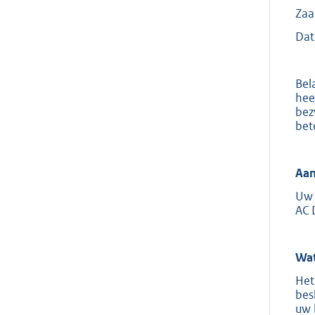
Za
Dat
Bel
hee
bez
bet
Aan
Uw 
AC 
Wat
Het
bes
uw 