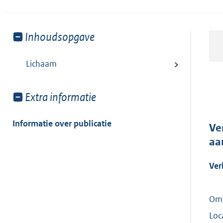
Toon
Inhoudsopgave
meer
van:
Lichaam
Toon
Extra informatie
meer
van:
Informatie over publicatie
Ve
aa
Ver
Omg
Loc