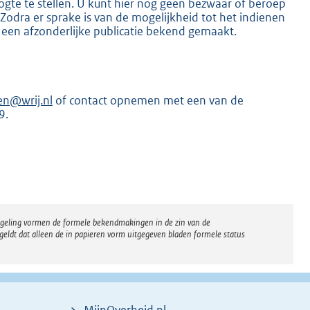
gte te stellen. U kunt hier nog geen bezwaar of beroep
dra er sprake is van de mogelijkheid tot het indienen
 een afzonderlijke publicatie bekend gemaakt.
en@wrij.nl
of contact opnemen met een van de
K
9.
regeling vormen de formele bekendmakingen in de zin van de
eldt dat alleen de in papieren vorm uitgegeven bladen formele status
MijnOverheid.nl