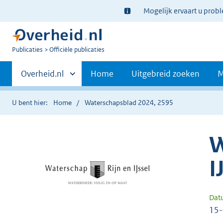
Ter
Mogelijk ervaart u prob
informatie:
U
Publicaties
Officiële publicaties
bent
Primaire
nu
Andere
Overheid.nl
Home
Uitgebreid zoeken
M
hier:
sites
navigatie
binnen
U bent hier:
Home
Waterschapsblad 2024, 2595
W
I
Dat
15-