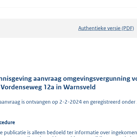
Authentieke versie (PDF)
b
e
s
t
a
n
d
nnisgeving aanvraag omgevingsvergunning vo
s
 Vordenseweg 12a in Warnsveld
g
aanvraag is ontvangen op 2-2-2024 en geregistreerd o
r
o
o
cedure
t
e publicatie is alleen bedoeld ter informatie over ingekome
t