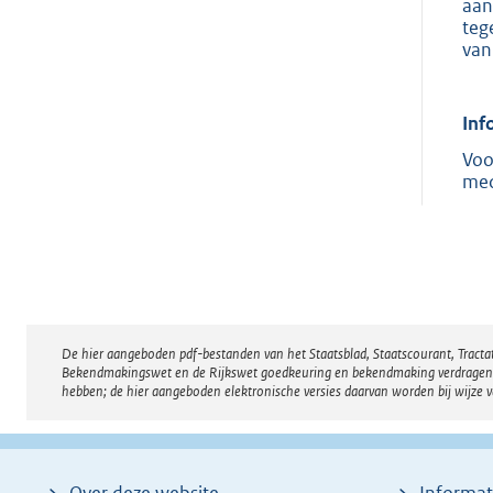
aan
teg
van
Inf
Voo
med
De hier aangeboden pdf-bestanden van het Staatsblad, Staatscourant, Tract
Disclaimer
Bekendmakingswet en de Rijkswet goedkeuring en bekendmaking verdragen voor
hebben; de hier aangeboden elektronische versies daarvan worden bij wijze 
Over deze website
Informat