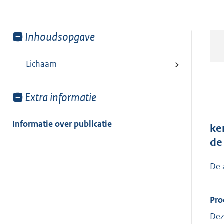
Toon
Inhoudsopgave
meer
van:
Lichaam
Toon
Extra informatie
meer
van:
Informatie over publicatie
ke
de
De 
Pro
Dez