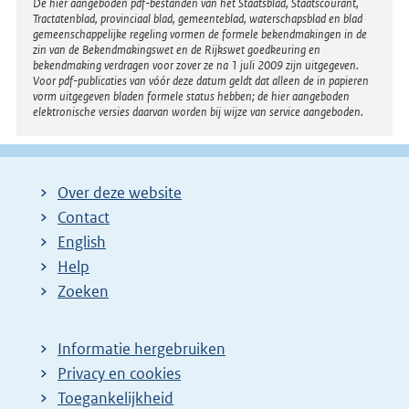
Disclaimer
De hier aangeboden pdf-bestanden van het Staatsblad, Staatscourant,
Tractatenblad, provinciaal blad, gemeenteblad, waterschapsblad en blad
gemeenschappelijke regeling vormen de formele bekendmakingen in de
zin van de Bekendmakingswet en de Rijkswet goedkeuring en
bekendmaking verdragen voor zover ze na 1 juli 2009 zijn uitgegeven.
Voor pdf-publicaties van vóór deze datum geldt dat alleen de in papieren
vorm uitgegeven bladen formele status hebben; de hier aangeboden
elektronische versies daarvan worden bij wijze van service aangeboden.
Over deze website
Contact
English
Help
Zoeken
Informatie hergebruiken
Privacy en cookies
Toegankelijkheid