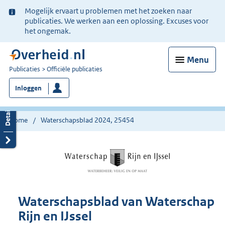
Ter
Mogelijk ervaart u problemen met het zoeken naar
informatie:
publicaties. We werken aan een oplossing. Excuses voor
het ongemak.
Menu
U
Publicaties
Officiële publicaties
bent
Inloggen
nu
hier:
Home
Waterschapsblad 2024, 25454
Waterschapsblad van Waterschap
Rijn en IJssel