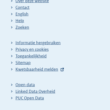
Over deze website
Contact
English
Help
Zoeken
Informatie hergebruiken
Privacy en cookies
Toegankelijkheid
Sitemap
E
Kwetsbaarheid melden
x
t
Open data
e
Linked Data Overheid
r
PUC Open Data
n
e