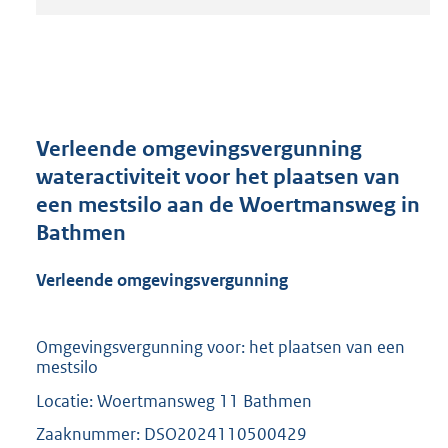
t
a
n
d
s
g
r
Verleende omgevingsvergunning
o
wateractiviteit voor het plaatsen van
o
een mestsilo aan de Woertmansweg in
t
t
Bathmen
e
:
Verleende omgevingsvergunning
2
1
0
Omgevingsvergunning voor: het plaatsen van een
K
mestsilo
b
Locatie: Woertmansweg 11 Bathmen
Zaaknummer: DSO2024110500429