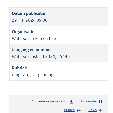
29-11-2024 09:00
Waterschap Rijn en IJssel
Waterschapsblad 2024, 25449
omgevingsvergunning
Authentieke versie (PDF)
b
Informatie
e
Printen
Delen
s