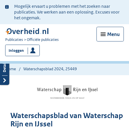
Ter
Mogelijk ervaart u problemen met het zoeken naar
informatie:
publicaties. We werken aan een oplossing. Excuses voor
het ongemak.
Menu
U
Publicaties
Officiële publicaties
bent
Inloggen
nu
hier:
Home
Waterschapsblad 2024, 25449
Waterschapsblad van Waterschap
Rijn en IJssel