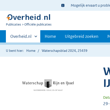
Ter
Mogelijk ervaart u prob
informatie:
U
Publicaties
Officiële publicaties
bent
Primaire
nu
Andere
Overheid.nl
Home
Uitgebreid zoeken
M
hier:
sites
navigatie
binnen
U bent hier:
Home
Waterschapsblad 2024, 25439
W
I
Dat
29-