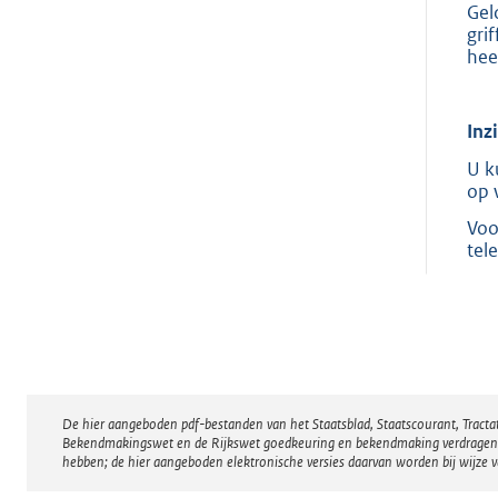
Gel
gri
hee
Inz
U k
op 
Voo
tel
De hier aangeboden pdf-bestanden van het Staatsblad, Staatscourant, Tract
Disclaimer
Bekendmakingswet en de Rijkswet goedkeuring en bekendmaking verdragen voor
hebben; de hier aangeboden elektronische versies daarvan worden bij wijze 