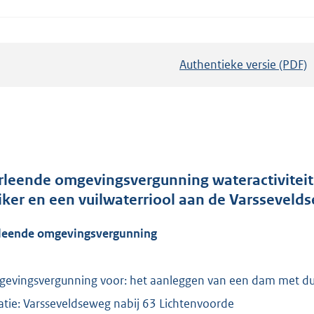
Authentieke versie (PDF)
b
e
s
t
a
n
d
rleende omgevingsvergunning wateractivitei
s
iker en een vuilwaterriool aan de Varsseveld
g
leende omgevingsvergunning
r
o
o
evingsvergunning voor: het aanleggen van een dam met dui
t
atie: Varsseveldseweg nabij 63 Lichtenvoorde
t