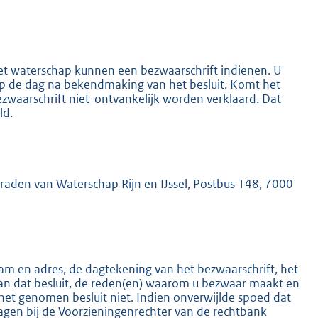
het waterschap kunnen een bezwaarschrift indienen. U
 op de dag na bekendmaking van het besluit. Komt het
ezwaarschrift niet-ontvankelijk worden verklaard. Dat
K
ld.
mraden van Waterschap Rijn en IJssel, Postbus 148, 7000
m en adres, de dagtekening van het bezwaarschrift, het
an dat besluit, de reden(en) waarom u bezwaar maakt en
het genomen besluit niet. Indien onverwijlde spoed dat
ragen bij de Voorzieningenrechter van de rechtbank