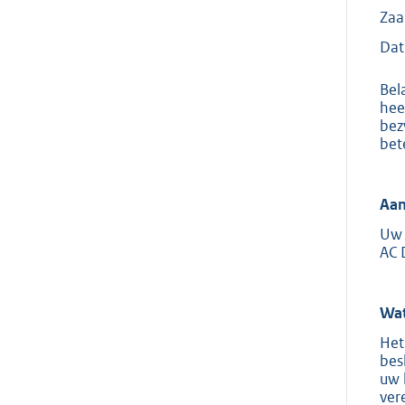
Za
Dat
Bel
hee
bez
bet
Aan
Uw 
AC 
Wat
Het
bes
uw 
ver