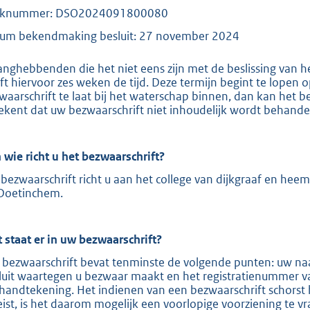
aknummer: DSO2024091800080
e
:
um bekendmaking besluit: 27 november 2024
2
anghebbenden die het niet eens zijn met de beslissing van 
1
ft hiervoor zes weken de tijd. Deze termijn begint te lopen
0
waarschrift te laat bij het waterschap binnen, dan kan het b
ekent dat uw bezwaarschrift niet inhoudelijk wordt behande
b
 wie richt u het bezwaarschrift?
bezwaarschrift richt u aan het college van dijkgraaf en hee
Doetinchem.
 staat er in uw bezwaarschrift?
 bezwaarschrift bevat tenminste de volgende punten: uw naa
luit waartegen u bezwaar maakt en het registratienummer v
handtekening. Het indienen van een bezwaarschrift schorst 
eist, is het daarom mogelijk een voorlopige voorziening te v