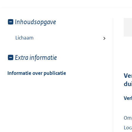
Toon
Inhoudsopgave
meer
van:
Lichaam
Toon
Extra informatie
meer
van:
Informatie over publicatie
Ve
du
Ver
Omg
Loc