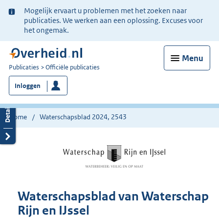
Ter
Mogelijk ervaart u problemen met het zoeken naar
informatie:
publicaties. We werken aan een oplossing. Excuses voor
het ongemak.
Menu
U
Publicaties
Officiële publicaties
bent
Inloggen
nu
hier:
Home
Waterschapsblad 2024, 2543
Waterschapsblad van Waterschap
Rijn en IJssel