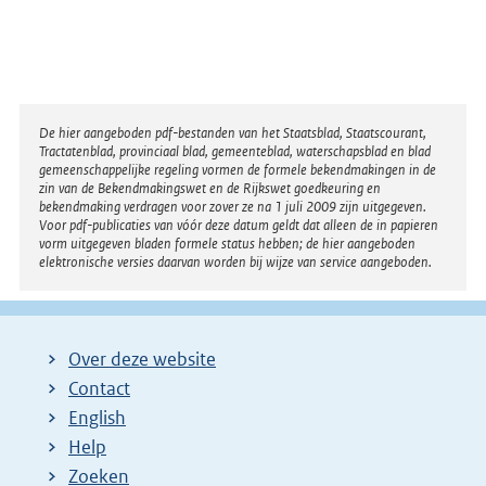
Disclaimer
De hier aangeboden pdf-bestanden van het Staatsblad, Staatscourant,
Tractatenblad, provinciaal blad, gemeenteblad, waterschapsblad en blad
gemeenschappelijke regeling vormen de formele bekendmakingen in de
zin van de Bekendmakingswet en de Rijkswet goedkeuring en
bekendmaking verdragen voor zover ze na 1 juli 2009 zijn uitgegeven.
Voor pdf-publicaties van vóór deze datum geldt dat alleen de in papieren
vorm uitgegeven bladen formele status hebben; de hier aangeboden
elektronische versies daarvan worden bij wijze van service aangeboden.
Over deze website
Contact
English
Help
Zoeken