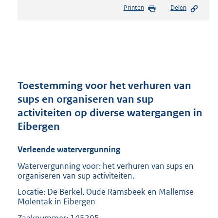
e
Printen
Delen
s
t
a
n
d
s
g
r
Toestemming voor het verhuren van
o
sups en organiseren van sup
o
activiteiten op diverse watergangen in
t
t
Eibergen
e
:
Verleende watervergunning
2
0
Watervergunning voor: het verhuren van sups en
organiseren van sup activiteiten.
9
K
Locatie: De Berkel, Oude Ramsbeek en Mallemse
b
Molentak in Eibergen
Zaaknummer: 145205