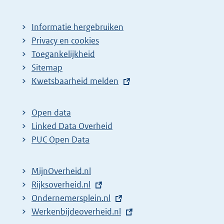
Informatie hergebruiken
Privacy en cookies
Toegankelijkheid
Sitemap
E
Kwetsbaarheid melden
x
t
Open data
e
Linked Data Overheid
r
PUC Open Data
n
e
MijnOverheid.nl
l
E
Rijksoverheid.nl
i
x
E
Ondernemersplein.nl
n
t
x
E
Werkenbijdeoverheid.nl
k