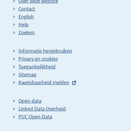
Over deze website
Contact
English
Help
Zoeken
Informatie hergebruiken
Privacy en cookies
Toegankelijkheid
Sitemap
E
Kwetsbaarheid melden
x
t
Open data
e
Linked Data Overheid
r
PUC Open Data
n
e