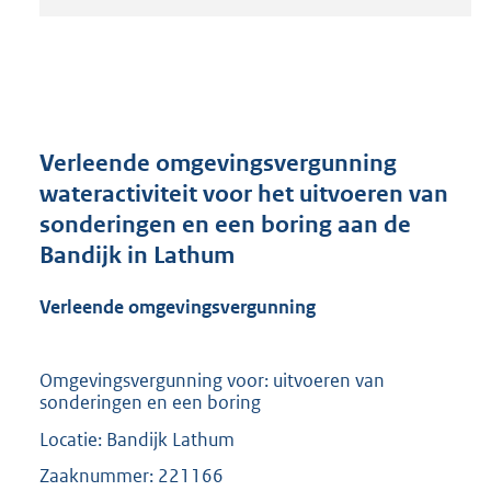
t
a
n
d
s
g
r
Verleende omgevingsvergunning
o
wateractiviteit voor het uitvoeren van
o
sonderingen en een boring aan de
t
t
Bandijk in Lathum
e
:
Verleende omgevingsvergunning
2
1
0
Omgevingsvergunning voor: uitvoeren van
K
sonderingen en een boring
b
Locatie: Bandijk Lathum
Zaaknummer: 221166