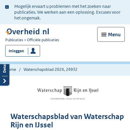
Ter
Mogelijk ervaart u problemen met het zoeken naar
informatie:
publicaties. We werken aan een oplossing. Excuses voor
het ongemak.
Menu
U
Publicaties
Officiële publicaties
bent
Inloggen
nu
hier:
Home
Waterschapsblad 2024, 24932
Waterschapsblad van Waterschap
Rijn en IJssel