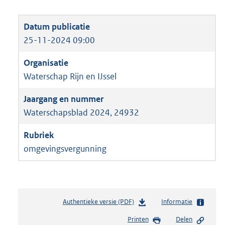
25-11-2024 09:00
Waterschap Rijn en IJssel
Waterschapsblad 2024, 24932
omgevingsvergunning
Authentieke versie (PDF)
b
Informatie
e
Printen
Delen
s