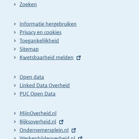
Zoeken
Informatie hergebruiken
Privacy en cookies
Toegankelijkheid
Sitemap
E
Kwetsbaarheid melden
x
t
Open data
e
Linked Data Overheid
r
PUC Open Data
n
e
MijnOverheid.nl
l
E
Rijksoverheid.nl
i
x
E
Ondernemersplein.nl
n
t
x
E
Werkenbijdeoverheid.nl