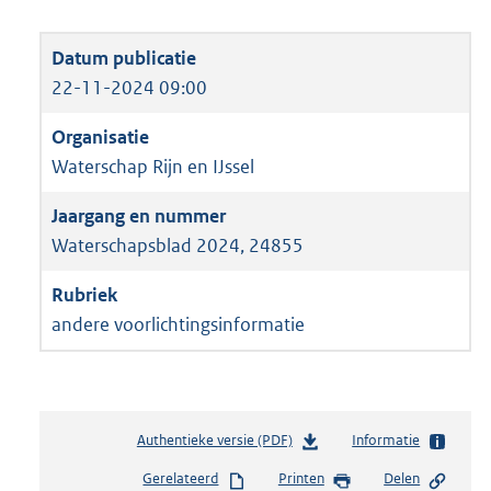
22-11-2024 09:00
Waterschap Rijn en IJssel
Waterschapsblad 2024, 24855
andere voorlichtingsinformatie
Authentieke versie (PDF)
b
Informatie
e
Gerelateerd
Printen
Delen
s