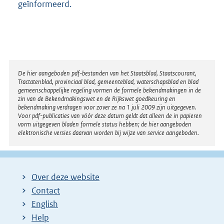
geïnformeerd.
Disclaimer
De hier aangeboden pdf-bestanden van het Staatsblad, Staatscourant,
Tractatenblad, provinciaal blad, gemeenteblad, waterschapsblad en blad
gemeenschappelijke regeling vormen de formele bekendmakingen in de
zin van de Bekendmakingswet en de Rijkswet goedkeuring en
bekendmaking verdragen voor zover ze na 1 juli 2009 zijn uitgegeven.
Voor pdf-publicaties van vóór deze datum geldt dat alleen de in papieren
vorm uitgegeven bladen formele status hebben; de hier aangeboden
elektronische versies daarvan worden bij wijze van service aangeboden.
Over deze website
Contact
English
Help