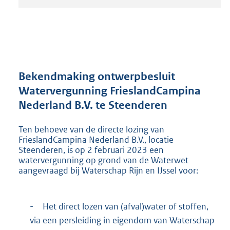
t
a
n
d
s
g
r
Bekendmaking ontwerpbesluit
o
Watervergunning FrieslandCampina
o
Nederland B.V. te Steenderen
t
t
e
Ten behoeve van de directe lozing van
:
FrieslandCampina Nederland B.V., locatie
2
Steenderen, is op 2 februari 2023 een
watervergunning op grond van de Waterwet
4
aangevraagd bij Waterschap Rijn en IJssel voor:
0
K
b
-
Het direct lozen van (afval)water of stoffen,
via een persleiding in eigendom van Waterschap