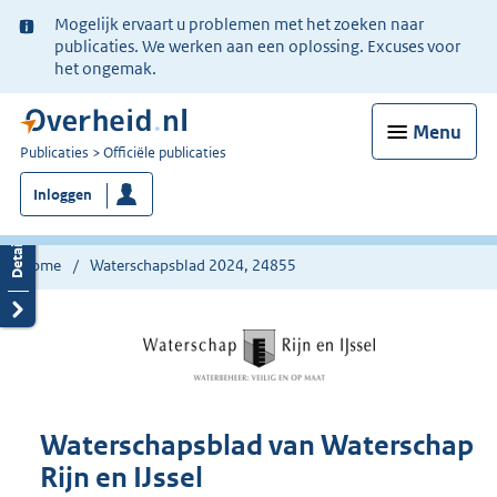
Ter
Mogelijk ervaart u problemen met het zoeken naar
informatie:
publicaties. We werken aan een oplossing. Excuses voor
het ongemak.
Menu
U
Publicaties
Officiële publicaties
bent
Inloggen
nu
hier:
Home
Waterschapsblad 2024, 24855
Waterschapsblad van Waterschap
Rijn en IJssel