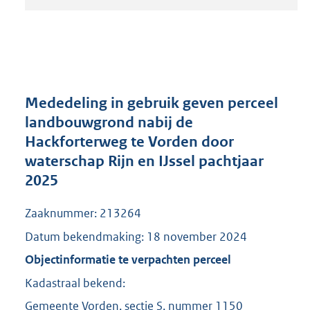
t
a
n
d
s
g
r
Mededeling in gebruik geven perceel
o
landbouwgrond nabij de
o
Hackforterweg te Vorden door
t
t
waterschap Rijn en IJssel pachtjaar
e
2025
:
2
Zaaknummer: 213264
1
9
Datum bekendmaking: 18 november 2024
K
Objectinformatie te verpachten perceel
b
Kadastraal bekend:
Gemeente Vorden, sectie S, nummer 1150