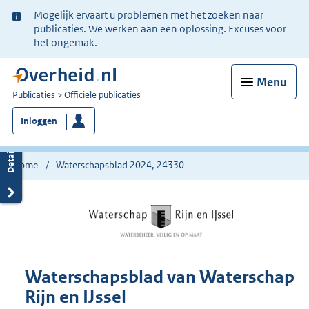
Ter
Mogelijk ervaart u problemen met het zoeken naar
informatie:
publicaties. We werken aan een oplossing. Excuses voor
het ongemak.
Menu
U
Publicaties
Officiële publicaties
bent
Inloggen
nu
hier:
Home
Waterschapsblad 2024, 24330
Waterschapsblad van Waterschap
Rijn en IJssel