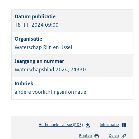
18-11-2024 09:00
Waterschap Rijn en IJssel
Waterschapsblad 2024, 24330
andere voorlichtingsinformatie
Authentieke versie (PDF)
b
Informatie
e
Printen
Delen
s