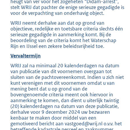
heugt van ver voor het zogeheten “Didam-arrest”,
stelt WRIJ dat pachter de enige serieuze gegadigde is
voor de verpachting van onderhavig object.
WRIJ neemt derhalve aan dat op grond van
objectieve, redelijke en toetsbare criteria slechts één
serieuze gegadigde in aanmerking komt. Bij de
beoordeling van de criteria komt het Waterschap
Rijn en IJssel een zekere beleidsvrijheid toe.
Vervaltermijn
WRIJ zal na minimaal 20 kalenderdagen na datum
van publicatie van dit voornemen overgaan tot
sluiten van de pachtovereenkomst. Indien u zich niet
kunt verenigen met dit voornemen omdat u van
mening bent dat u op grond van de
bovengenoemde criteria meent ook hiervoor in
aanmerking te komen, dan dient u uiterlijk twintig
(20) kalenderdagen na datum van deze publicatie,
derhalve voor 9 december 2024 uw bezwaren
kenbaar te maken door middel van een
gemotiveerd bericht aan vastgoed@wrij.nl o.v.v. het
betreffende kadastrale perceel en zaaknummer.