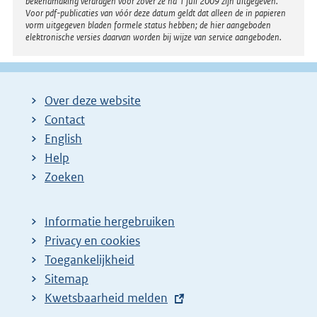
bekendmaking verdragen voor zover ze na 1 juli 2009 zijn uitgegeven.
Voor pdf-publicaties van vóór deze datum geldt dat alleen de in papieren
vorm uitgegeven bladen formele status hebben; de hier aangeboden
elektronische versies daarvan worden bij wijze van service aangeboden.
Over deze website
Contact
English
Help
Zoeken
Informatie hergebruiken
Privacy en cookies
Toegankelijkheid
Sitemap
E
Kwetsbaarheid melden
x