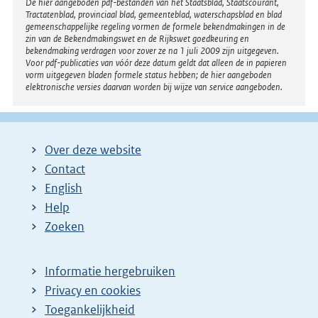
Disclaimer
De hier aangeboden pdf-bestanden van het Staatsblad, Staatscourant,
Tractatenblad, provinciaal blad, gemeenteblad, waterschapsblad en blad
gemeenschappelijke regeling vormen de formele bekendmakingen in de
zin van de Bekendmakingswet en de Rijkswet goedkeuring en
bekendmaking verdragen voor zover ze na 1 juli 2009 zijn uitgegeven.
Voor pdf-publicaties van vóór deze datum geldt dat alleen de in papieren
vorm uitgegeven bladen formele status hebben; de hier aangeboden
elektronische versies daarvan worden bij wijze van service aangeboden.
Over deze website
Contact
English
Help
Zoeken
Informatie hergebruiken
Privacy en cookies
Toegankelijkheid