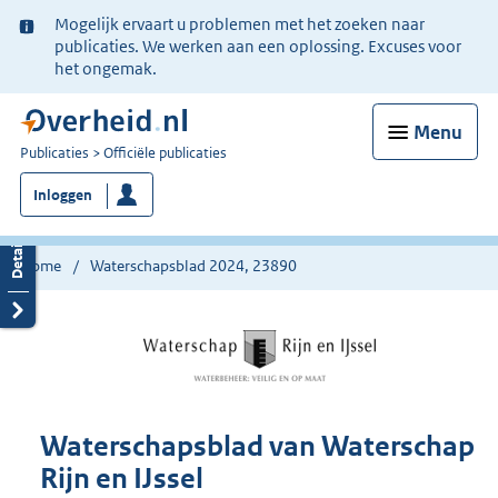
Ter
Mogelijk ervaart u problemen met het zoeken naar
informatie:
publicaties. We werken aan een oplossing. Excuses voor
het ongemak.
Menu
U
Publicaties
Officiële publicaties
bent
Inloggen
nu
hier:
Home
Waterschapsblad 2024, 23890
Waterschapsblad van Waterschap
Rijn en IJssel