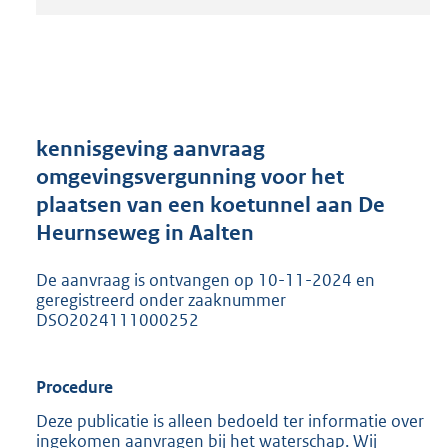
t
a
n
d
s
g
r
kennisgeving aanvraag
o
omgevingsvergunning voor het
o
plaatsen van een koetunnel aan De
t
t
Heurnseweg in Aalten
e
:
De aanvraag is ontvangen op 10-11-2024 en
2
geregistreerd onder zaaknummer
0
DSO2024111000252
5
K
b
Procedure
Deze publicatie is alleen bedoeld ter informatie over
ingekomen aanvragen bij het waterschap. Wij