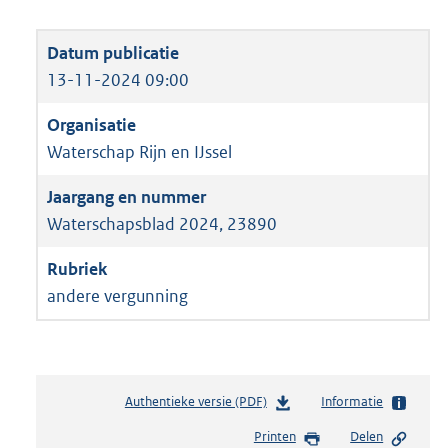
13-11-2024 09:00
Waterschap Rijn en IJssel
Waterschapsblad 2024, 23890
andere vergunning
Authentieke versie (PDF)
b
Informatie
e
Printen
Delen
s