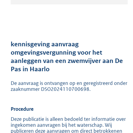
t
a
n
d
s
g
r
kennisgeving aanvraag
o
omgevingsvergunning voor het
o
aanleggen van een zwemvijver aan De
t
t
Pas in Haarlo
e
:
De aanvraag is ontvangen op en geregistreerd onder
2
zaaknummer DSO2024110700698.
0
5
K
Procedure
b
Deze publicatie is alleen bedoeld ter informatie over
ingekomen aanvragen bij het waterschap. Wij
publiceren deze aanvragen om direct betrokkenen