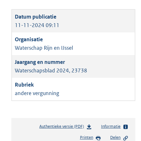
11-11-2024 09:11
Waterschap Rijn en IJssel
Waterschapsblad 2024, 23738
andere vergunning
Authentieke versie (PDF)
b
Informatie
e
Printen
Delen
s