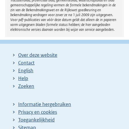
Tractatenblad, provinciaal blad, gemeenteblad, waterschapsblad en blad
gemeenschappelijke regeling vormen de formele bekendmakingen in de
zin van de Bekendmakingswet en de Rijkswet goedkeuring en
bekendmaking verdragen voor zover ze na 1 juli 2009 zijn uitgegeven.
Voor pdf-publicaties van vóór deze datum geldt dat alleen de in papieren
vorm uitgegeven bladen formele status hebben; de hier aangeboden
elektronische versies daarvan worden bij wijze van service aangeboden.
Over deze website
Contact
English
Help
Zoeken
Informatie hergebruiken
Privacy en cookies
Toegankelijkheid
Sitemap