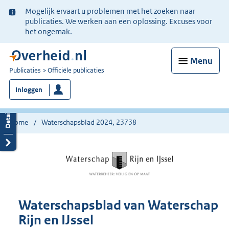
Ter
Mogelijk ervaart u problemen met het zoeken naar
informatie:
publicaties. We werken aan een oplossing. Excuses voor
het ongemak.
Menu
U
Publicaties
Officiële publicaties
bent
Inloggen
nu
hier:
Home
Waterschapsblad 2024, 23738
Waterschapsblad van Waterschap
Rijn en IJssel