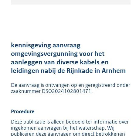
t
a
n
d
s
g
r
kennisgeving aanvraag
o
omgevingsvergunning voor het
o
aanleggen van diverse kabels en
t
t
leidingen nabij de Rijnkade in Arnhem
e
:
De aanvraag is ontvangen op en geregistreerd onder
2
zaaknummer DSO2024102801471.
0
5
K
Procedure
b
Deze publicatie is alleen bedoeld ter informatie over
ingekomen aanvragen bij het waterschap. Wij
publiceren deze aanvragen om direct betrokkenen