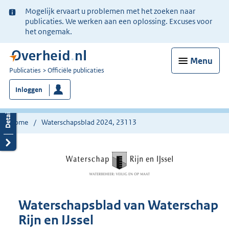
Ter
Mogelijk ervaart u problemen met het zoeken naar
informatie:
publicaties. We werken aan een oplossing. Excuses voor
het ongemak.
Menu
U
Publicaties
Officiële publicaties
bent
Inloggen
nu
hier:
Home
Waterschapsblad 2024, 23113
Waterschapsblad van Waterschap
Rijn en IJssel