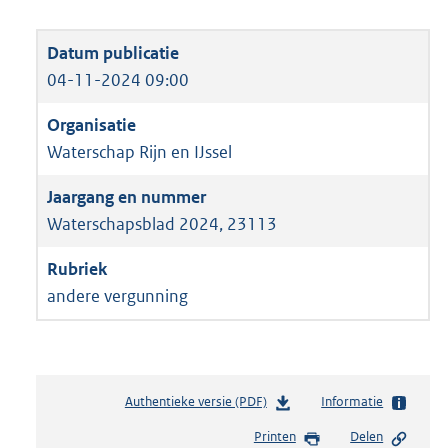
04-11-2024 09:00
Waterschap Rijn en IJssel
Waterschapsblad 2024, 23113
andere vergunning
Authentieke versie (PDF)
b
Informatie
e
Printen
Delen
s