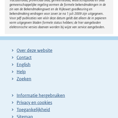
Tractatenblad, provinciaal blad, gemeenteblad, waterschapsblad en blad
gemeenschappelijke regeling vormen de formele bekendmakingen in de
zin van de Bekendmakingswet en de Rijkswet goedkeuring en
bekendmaking verdragen voor zover ze na 1 juli 2009 zijn uitgegeven.
Voor pdf-publicaties van vóór deze datum geldt dat alleen de in papieren
vorm uitgegeven bladen formele status hebben; de hier aangeboden
elektronische versies daarvan worden bij wijze van service aangeboden.
Over deze website
Contact
English
Help
Zoeken
Informatie hergebruiken
Privacy en cookies
Toegankelijkheid
Sitemap