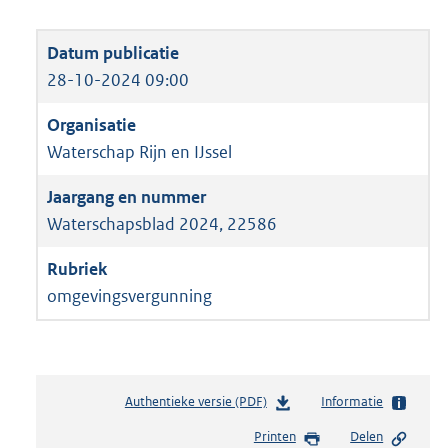
28-10-2024 09:00
Waterschap Rijn en IJssel
Waterschapsblad 2024, 22586
omgevingsvergunning
Authentieke versie (PDF)
b
Informatie
e
Printen
Delen
s