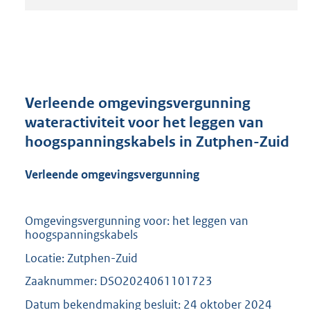
t
a
n
d
s
g
r
Verleende omgevingsvergunning
o
wateractiviteit voor het leggen van
o
hoogspanningskabels in Zutphen-Zuid
t
t
e
Verleende omgevingsvergunning
:
2
0
Omgevingsvergunning voor: het leggen van
9
hoogspanningskabels
K
Locatie: Zutphen-Zuid
b
Zaaknummer: DSO2024061101723
Datum bekendmaking besluit: 24 oktober 2024