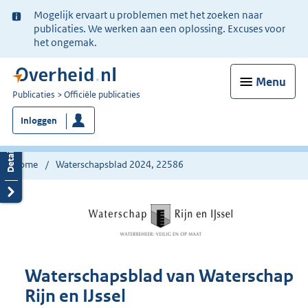
Ter
Mogelijk ervaart u problemen met het zoeken naar
informatie:
publicaties. We werken aan een oplossing. Excuses voor
het ongemak.
Menu
U
Publicaties
Officiële publicaties
bent
Inloggen
nu
hier:
Home
Waterschapsblad 2024, 22586
Waterschapsblad van Waterschap
Rijn en IJssel