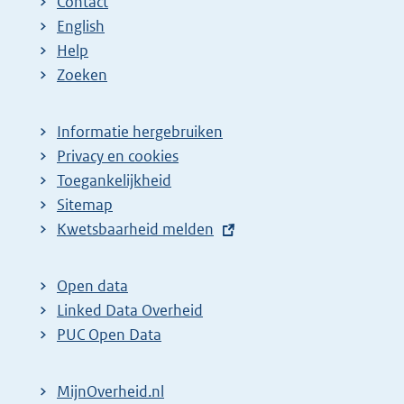
Contact
English
Help
Zoeken
Informatie hergebruiken
Privacy en cookies
Toegankelijkheid
Sitemap
E
Kwetsbaarheid melden
x
t
Open data
e
Linked Data Overheid
r
PUC Open Data
n
e
MijnOverheid.nl
l