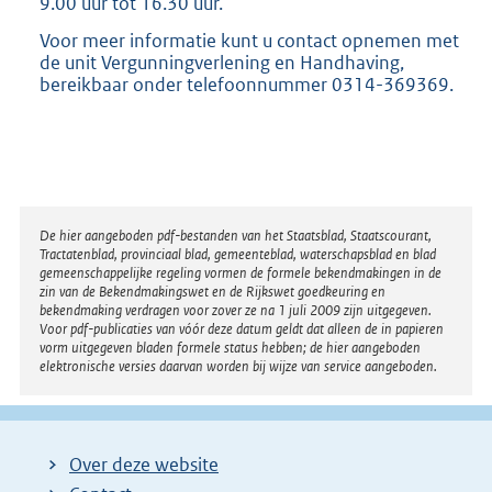
9.00 uur tot 16.30 uur.
Voor meer informatie kunt u contact opnemen met
de unit Vergunningverlening en Handhaving,
bereikbaar onder telefoonnummer 0314-369369.
Disclaimer
De hier aangeboden pdf-bestanden van het Staatsblad, Staatscourant,
Tractatenblad, provinciaal blad, gemeenteblad, waterschapsblad en blad
gemeenschappelijke regeling vormen de formele bekendmakingen in de
zin van de Bekendmakingswet en de Rijkswet goedkeuring en
bekendmaking verdragen voor zover ze na 1 juli 2009 zijn uitgegeven.
Voor pdf-publicaties van vóór deze datum geldt dat alleen de in papieren
vorm uitgegeven bladen formele status hebben; de hier aangeboden
elektronische versies daarvan worden bij wijze van service aangeboden.
Over deze website