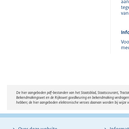
aan
teg
van
Inf
Voo
med
De hier aangeboden pdf-bestanden van het Staatsblad, Staatscourant, Tract
Disclaimer
Bekendmakingswet en de Rijkswet goedkeuring en bekendmaking verdragen voor
hebben; de hier aangeboden elektronische versies daarvan worden bij wijze 
Over deze website
Informat