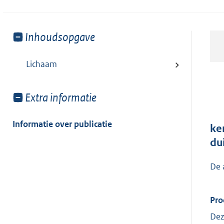
Toon
Inhoudsopgave
meer
van:
Lichaam
Toon
Extra informatie
meer
van:
Informatie over publicatie
ke
du
De 
Pro
Dez