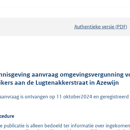
Authentieke versie (PDF)
b
e
s
t
a
n
d
nnisgeving aanvraag omgevingsvergunning vo
s
ikers aan de Lugtenakkerstraat in Azewijn
g
aanvraag is ontvangen op 11 oktober2024 en geregistre
r
o
o
cedure
t
e publicatie is alleen bedoeld ter informatie over ingekome
t