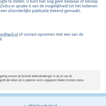
gte te stellen. U kunt hier nog geen bezwaar of beroep
dra er sprake is van de mogelijkheid tot het indienen
 een afzonderlijke publicatie bekend gemaakt.
en@wrij.nl
of contact opnemen met een van de
K
9.
regeling vormen de formele bekendmakingen in de zin van de
eldt dat alleen de in papieren vorm uitgegeven bladen formele status
MijnOverheid.nl