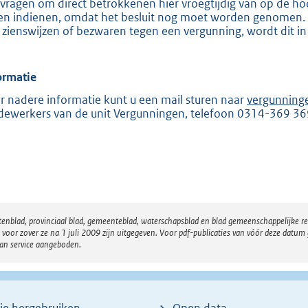
vragen om direct betrokkenen hier vroegtijdig van op de hoo
e
en indienen, omdat het besluit nog moet worden genomen. Zo
 zienswijzen of bezwaren tegen een vergunning, wordt dit in
:
2
0
ormatie
5
r nadere informatie kunt u een mail sturen naar
vergunning
ewerkers van de unit Vergunningen, telefoon 0314-369 36
b
atenblad, provinciaal blad, gemeenteblad, waterschapsblad en blad gemeenschappelijke 
 zover ze na 1 juli 2009 zijn uitgegeven. Voor pdf-publicaties van vóór deze datum g
van service aangeboden.
ie hergebruiken
Open data