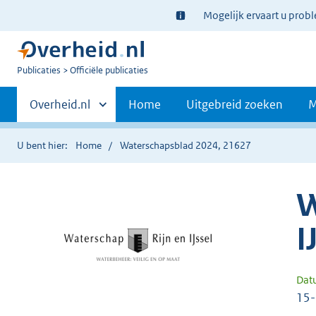
Ter
Mogelijk ervaart u prob
informatie:
U
Publicaties
Officiële publicaties
bent
Primaire
nu
Andere
Overheid.nl
Home
Uitgebreid zoeken
M
hier:
sites
navigatie
binnen
U bent hier:
Home
Waterschapsblad 2024, 21627
W
I
Dat
15-