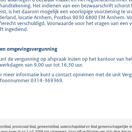
handtekening. Het indienen van een bezwaarschrift schorst 
eist, is het daarom mogelijk een voorlopige voorziening te v
derland, locatie Arnhem, Postbus 9030 6800 EM Arnhem. Voor
ffierecht verschuldigd. Voorwaarde voor het vragen van een v
ft ingediend.
ien omgevingsvergunning
unt de vergunning op afspraak inzien op het kantoor van het
werkdagen van 9.00 uur tot 16.30 uur.
r meer informatie kunt u contact opnemen met de unit Ver
efoonnummer 0314-369369.
atenblad, provinciaal blad, gemeenteblad, waterschapsblad en blad gemeenschappelijke 
 zover ze na 1 juli 2009 zijn uitgegeven. Voor pdf-publicaties van vóór deze datum g