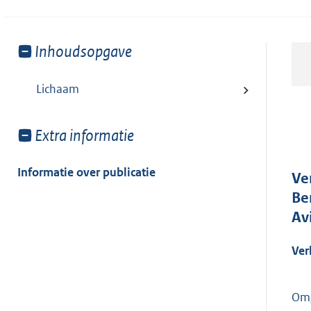
Toon
Inhoudsopgave
meer
van:
Lichaam
Toon
Extra informatie
meer
van:
Informatie over publicatie
Ve
Be
Av
Ver
Omg