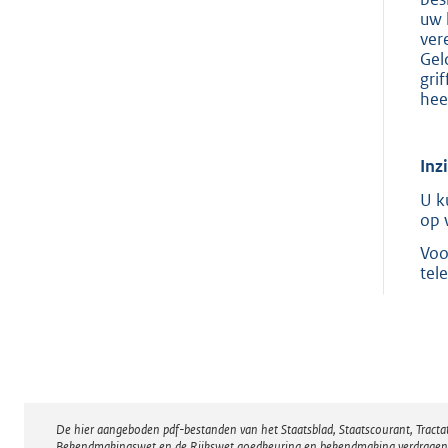
uw 
ver
Gel
gri
hee
Inz
U k
op 
Voo
tel
De hier aangeboden pdf-bestanden van het Staatsblad, Staatscourant, Tract
Disclaimer
Bekendmakingswet en de Rijkswet goedkeuring en bekendmaking verdragen voor