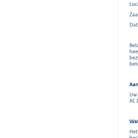
Loc
Za
Dat
Bel
hee
bez
bet
Aan
Uw 
AC 
Wat
Het
bes