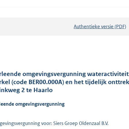
Authentieke versie (PDF)
b
e
s
t
a
n
d
rleende omgevingsvergunning wateractiviteit 
s
rkel (code BER00.000A) en het tijdelijk onttr
g
inkweg 2 te Haarlo
r
leende omgevingsvergunning
o
o
t
evingsvergunning voor: Siers Groep Oldenzaal B.V.
t