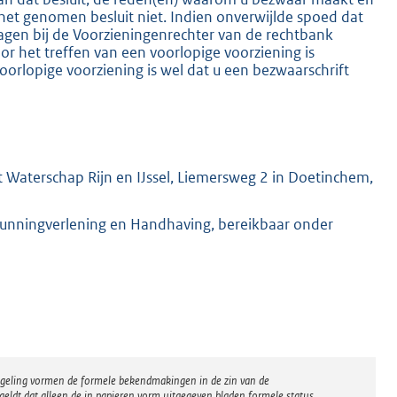
het genomen besluit niet. Indien onverwijlde spoed dat
ragen bij de Voorzieningenrechter van de rechtbank
 het treffen van een voorlopige voorziening is
oorlopige voorziening is wel dat u een bezwaarschrift
 Waterschap Rijn en IJssel, Liemersweg 2 in Doetinchem,
gunningverlening en Handhaving, bereikbaar onder
regeling vormen de formele bekendmakingen in de zin van de
eldt dat alleen de in papieren vorm uitgegeven bladen formele status