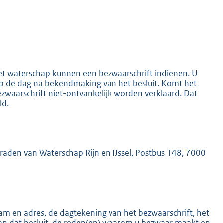
het waterschap kunnen een bezwaarschrift indienen. U
K
 op de dag na bekendmaking van het besluit. Komt het
ezwaarschrift niet-ontvankelijk worden verklaard. Dat
ld.
mraden van Waterschap Rijn en IJssel, Postbus 148, 7000
m en adres, de dagtekening van het bezwaarschrift, het
an dat besluit, de reden(en) waarom u bezwaar maakt en