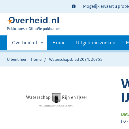
Ter
Mogelijk ervaart u prob
informatie:
U
Publicaties
Officiële publicaties
bent
Primaire
nu
Andere
Overheid.nl
Home
Uitgebreid zoeken
M
hier:
sites
navigatie
binnen
U bent hier:
Home
Waterschapsblad 2024, 20755
W
I
Dat
02-