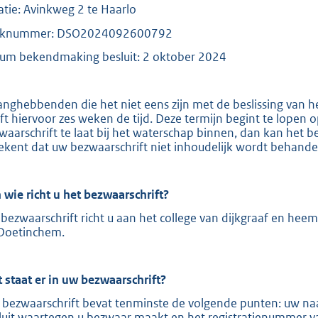
atie: Avinkweg 2 te Haarlo
e
aknummer: DSO2024092600792
:
2
um bekendmaking besluit: 2 oktober 2024
1
0
anghebbenden die het niet eens zijn met de beslissing van 
ft hiervoor zes weken de tijd. Deze termijn begint te lopen
b
waarschrift te laat bij het waterschap binnen, dan kan het b
ekent dat uw bezwaarschrift niet inhoudelijk wordt behande
 wie richt u het bezwaarschrift?
bezwaarschrift richt u aan het college van dijkgraaf en hee
Doetinchem.
 staat er in uw bezwaarschrift?
 bezwaarschrift bevat tenminste de volgende punten: uw naa
luit waartegen u bezwaar maakt en het registratienummer v