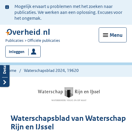
Ter
Mogelijk ervaart u problemen met het zoeken naar
informatie:
publicaties. We werken aan een oplossing. Excuses voor
het ongemak.
Menu
U
Publicaties
Officiële publicaties
bent
Inloggen
nu
hier:
Home
Waterschapsblad 2024, 19620
Waterschapsblad van Waterschap
Rijn en IJssel