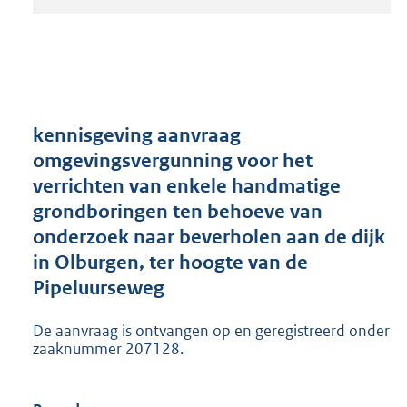
t
a
n
d
s
g
r
kennisgeving aanvraag
o
omgevingsvergunning voor het
o
verrichten van enkele handmatige
t
t
grondboringen ten behoeve van
e
onderzoek naar beverholen aan de dijk
:
in Olburgen, ter hoogte van de
2
0
Pipeluurseweg
6
K
De aanvraag is ontvangen op en geregistreerd onder
b
zaaknummer 207128.