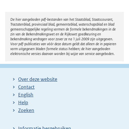
Disclaimer
De hier aangeboden pdf-bestanden van het Staatsblad, Staatscourant,
Tractatenblad, provinciaal blad, gemeenteblad, waterschapsblad en blad
gemeenschappelijke regeling vormen de formele bekendmakingen in de
zin van de Bekendmakingswet en de Rijkswet goedkeuring en
bekendmaking verdragen voor zover ze na 1 juli 2009 zijn uitgegeven.
Voor pdf-publicaties van vóór deze datum geldt dat alleen de in papieren
vorm uitgegeven bladen formele status hebben; de hier aangeboden
elektronische versies daarvan worden bij wijze van service aangeboden.
Over deze website
Contact
English
Help
Zoeken
Informatie hergebruiken