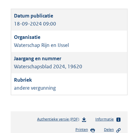
18-09-2024 09:00
Waterschap Rijn en IJssel
Waterschapsblad 2024, 19620
andere vergunning
Authentieke versie (PDF)
b
Informatie
e
Printen
Delen
s