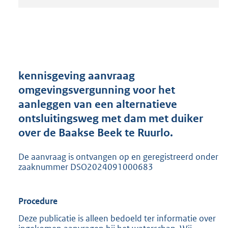
t
a
n
d
s
g
r
kennisgeving aanvraag
o
omgevingsvergunning voor het
o
aanleggen van een alternatieve
t
t
ontsluitingsweg met dam met duiker
e
over de Baakse Beek te Ruurlo.
:
2
De aanvraag is ontvangen op en geregistreerd onder
0
zaaknummer DSO2024091000683
5
K
b
Procedure
Deze publicatie is alleen bedoeld ter informatie over