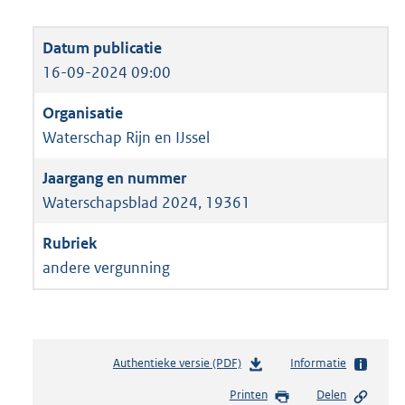
16-09-2024 09:00
Waterschap Rijn en IJssel
Waterschapsblad 2024, 19361
andere vergunning
Authentieke versie (PDF)
b
Informatie
e
Printen
Delen
s