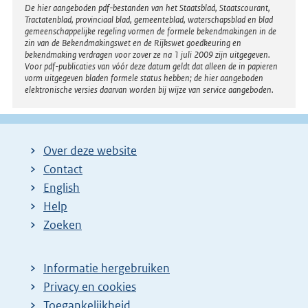
Disclaimer
De hier aangeboden pdf-bestanden van het Staatsblad, Staatscourant,
Tractatenblad, provinciaal blad, gemeenteblad, waterschapsblad en blad
gemeenschappelijke regeling vormen de formele bekendmakingen in de
zin van de Bekendmakingswet en de Rijkswet goedkeuring en
bekendmaking verdragen voor zover ze na 1 juli 2009 zijn uitgegeven.
Voor pdf-publicaties van vóór deze datum geldt dat alleen de in papieren
vorm uitgegeven bladen formele status hebben; de hier aangeboden
elektronische versies daarvan worden bij wijze van service aangeboden.
Over deze website
Contact
English
Help
Zoeken
Informatie hergebruiken
Privacy en cookies
Toegankelijkheid