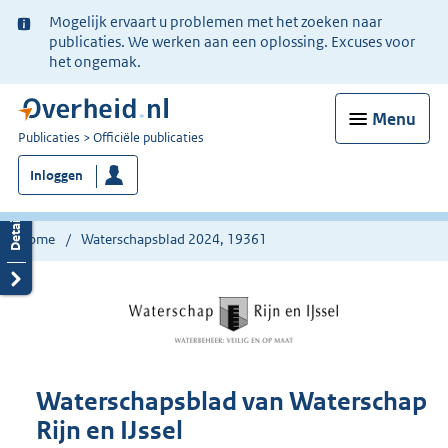
Ter
Mogelijk ervaart u problemen met het zoeken naar
informatie:
publicaties. We werken aan een oplossing. Excuses voor
het ongemak.
Menu
U
Publicaties
Officiële publicaties
bent
Inloggen
nu
hier:
Home
Waterschapsblad 2024, 19361
Waterschapsblad van Waterschap
Rijn en IJssel