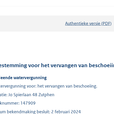
Authentieke versie (PDF)
b
e
s
t
a
n
d
estemming voor het vervangen van beschoeiin
s
leende watervergunning
g
r
ervergunning voor: het vervangen van beschoeiing.
o
atie: Jo Spierlaan 48 Zutphen
o
knummer: 147909
t
um bekendmaking besluit: 2 februari 2024
t