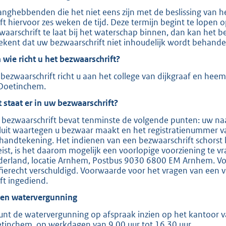
e
anghebbenden die het niet eens zijn met de beslissing van 
ft hiervoor zes weken de tijd. Deze termijn begint te lopen
:
waarschrift te laat bij het waterschap binnen, dan kan het b
2
ekent dat uw bezwaarschrift niet inhoudelijk wordt behande
0
 wie richt u het bezwaarschrift?
9
bezwaarschrift richt u aan het college van dijkgraaf en hee
Doetinchem.
b
 staat er in uw bezwaarschrift?
 bezwaarschrift bevat tenminste de volgende punten: uw naa
luit waartegen u bezwaar maakt en het registratienummer v
handtekening. Het indienen van een bezwaarschrift schorst 
eist, is het daarom mogelijk een voorlopige voorziening te v
derland, locatie Arnhem, Postbus 9030 6800 EM Arnhem. Voor
ffierecht verschuldigd. Voorwaarde voor het vragen van een v
ft ingediend.
ien watervergunning
unt de watervergunning op afspraak inzien op het kantoor va
tinchem, op werkdagen van 9.00 uur tot 16.30 uur.