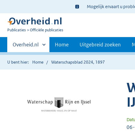
Ter
Mogelijk ervaart u prob
informatie:
U
Publicaties
Officiële publicaties
bent
Primaire
nu
Andere
Overheid.nl
Home
Uitgebreid zoeken
M
hier:
sites
navigatie
binnen
U bent hier:
Home
Waterschapsblad 2024, 1897
W
I
Dat
06-