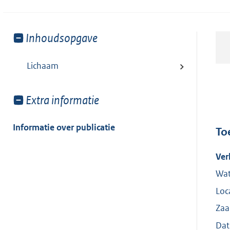
Toon
Inhoudsopgave
meer
van:
Lichaam
Toon
Extra informatie
meer
van:
Informatie over publicatie
To
Ver
Wat
Loc
Zaa
Dat