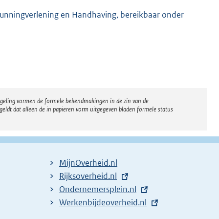
gunningverlening en Handhaving, bereikbaar onder
regeling vormen de formele bekendmakingen in de zin van de
eldt dat alleen de in papieren vorm uitgegeven bladen formele status
MijnOverheid.nl
E
Rijksoverheid.nl
x
E
Ondernemersplein.nl
t
x
E
Werkenbijdeoverheid.nl
e
t
x