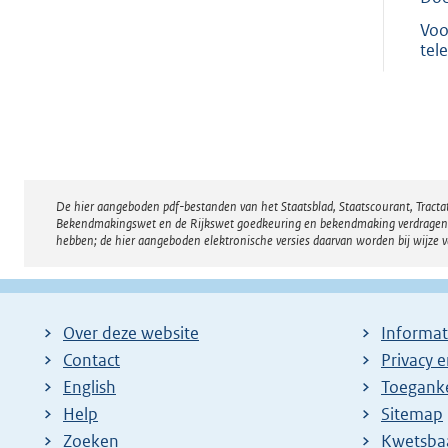
Voo
tel
De hier aangeboden pdf-bestanden van het Staatsblad, Staatscourant, Tract
Disclaimer
Bekendmakingswet en de Rijkswet goedkeuring en bekendmaking verdragen voor
hebben; de hier aangeboden elektronische versies daarvan worden bij wijze 
Over deze website
Informat
Contact
Privacy 
English
Toeganke
Help
Sitemap
Zoeken
E
Kwetsba