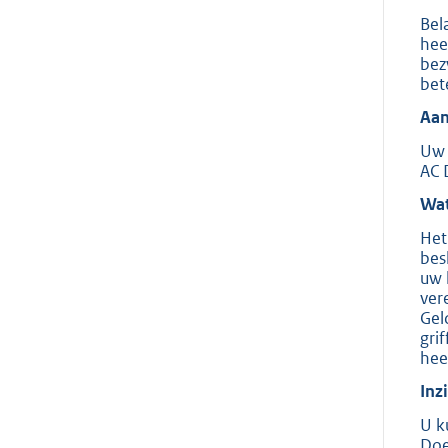
Bel
hee
bez
bet
Aan
Uw 
AC 
Wat
Het
bes
uw 
ver
Gel
gri
hee
Inz
U k
Doe