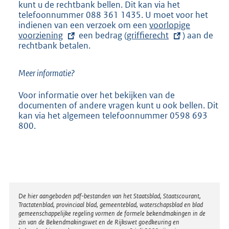
kunt u de rechtbank bellen. Dit kan via het
x
t
telefoonnummer 088 361 1435. U moet voor het
t
e
indienen van een verzoek om een
e
E
voorlopige
r
voorziening
r
een bedrag (
E
griffierecht
x
n
) aan de
rechtbank betalen.
n
x
t
e
e
t
e
l
l
e
r
i
Meer informatie?
i
r
n
n
n
n
e
k
Voor informatie over het bekijken van de
k
e
l
:
documenten of andere vragen kunt u ook bellen. Dit
:
l
i
kan via het algemeen telefoonnummer 0598 693
i
n
800.
n
k
k
:
:
Disclaimer
De hier aangeboden pdf-bestanden van het Staatsblad, Staatscourant,
Tractatenblad, provinciaal blad, gemeenteblad, waterschapsblad en blad
gemeenschappelijke regeling vormen de formele bekendmakingen in de
zin van de Bekendmakingswet en de Rijkswet goedkeuring en