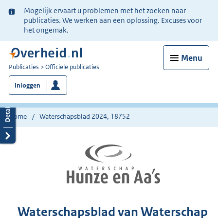
Ter
Mogelijk ervaart u problemen met het zoeken naar
informatie:
publicaties. We werken aan een oplossing. Excuses voor
het ongemak.
Menu
U
Publicaties
Officiële publicaties
bent
Inloggen
nu
hier:
Home
Waterschapsblad 2024, 18752
Waterschapsblad van Waterschap