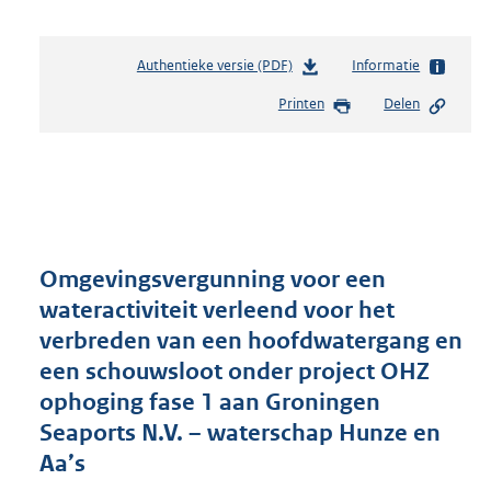
Authentieke versie (PDF)
b
Informatie
e
Printen
Delen
s
t
a
n
d
s
g
r
Omgevingsvergunning voor een
o
wateractiviteit verleend voor het
o
verbreden van een hoofdwatergang en
t
t
een schouwsloot onder project OHZ
e
ophoging fase 1 aan Groningen
:
Seaports N.V. – waterschap Hunze en
2
6
Aa’s
1