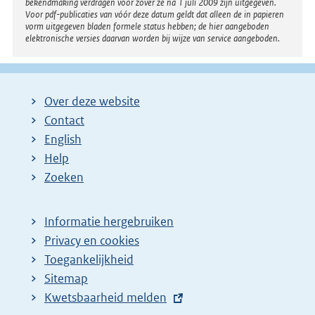
bekendmaking verdragen voor zover ze na 1 juli 2009 zijn uitgegeven.
Voor pdf-publicaties van vóór deze datum geldt dat alleen de in papieren
vorm uitgegeven bladen formele status hebben; de hier aangeboden
elektronische versies daarvan worden bij wijze van service aangeboden.
Over deze website
Contact
English
Help
Zoeken
Informatie hergebruiken
Privacy en cookies
Toegankelijkheid
Sitemap
E
Kwetsbaarheid melden