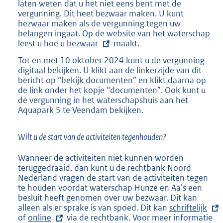
laten weten dat u het niet eens bent met de
vergunning. Dit heet bezwaar maken. U kunt
bezwaar maken als de vergunning tegen uw
belangen ingaat. Op de website van het waterschap
leest u hoe u
E
bezwaar
maakt.
x
Tot en met 10 oktober 2024 kunt u de vergunning
t
digitaal bekijken. U klikt aan de linkerzijde van dit
e
bericht op “bekijk documenten” en klikt daarna op
r
de link onder het kopje “documenten”. Ook kunt u
n
de vergunning in het waterschapshuis aan het
e
Aquapark 5 te Veendam bekijken.
l
i
n
Wilt u de start van de activiteiten tegenhouden?
k
:
Wanneer de activiteiten niet kunnen worden
teruggedraaid, dan kunt u de rechtbank Noord-
Nederland vragen de start van de activiteiten tegen
te houden voordat waterschap Hunze en Aa’s een
besluit heeft genomen over uw bezwaar. Dit kan
alleen als er sprake is van spoed. Dit kan
E
schriftelijk
of
E
online
via de rechtbank. Voor meer informatie
x