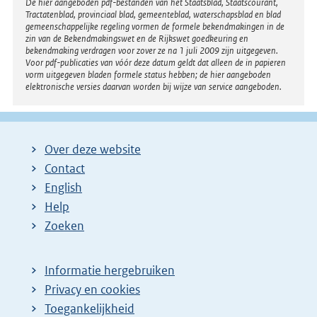
Disclaimer
De hier aangeboden pdf-bestanden van het Staatsblad, Staatscourant,
Tractatenblad, provinciaal blad, gemeenteblad, waterschapsblad en blad
gemeenschappelijke regeling vormen de formele bekendmakingen in de
zin van de Bekendmakingswet en de Rijkswet goedkeuring en
bekendmaking verdragen voor zover ze na 1 juli 2009 zijn uitgegeven.
Voor pdf-publicaties van vóór deze datum geldt dat alleen de in papieren
vorm uitgegeven bladen formele status hebben; de hier aangeboden
elektronische versies daarvan worden bij wijze van service aangeboden.
Over deze website
Contact
English
Help
Zoeken
Informatie hergebruiken
Privacy en cookies
Toegankelijkheid