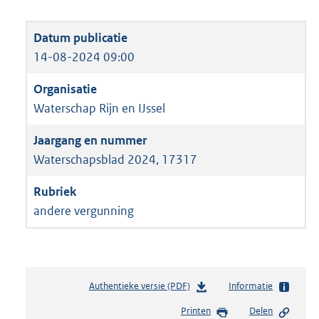
14-08-2024 09:00
Waterschap Rijn en IJssel
Waterschapsblad 2024, 17317
andere vergunning
Authentieke versie (PDF)
b
Informatie
e
Printen
Delen
s