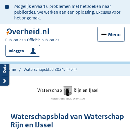
Ter
Mogelijk ervaart u problemen met het zoeken naar
informatie:
publicaties. We werken aan een oplossing. Excuses voor
het ongemak.
Menu
U
Publicaties
Officiële publicaties
bent
Inloggen
nu
hier:
Home
Waterschapsblad 2024, 17317
Waterschapsblad van Waterschap
Rijn en IJssel