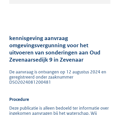
t
a
n
d
s
g
r
kennisgeving aanvraag
o
omgevingsvergunning voor het
o
uitvoeren van sonderingen aan Oud
t
t
Zevenaarsedijk 9 in Zevenaar
e
:
De aanvraag is ontvangen op 12 augustus 2024 en
2
geregistreerd onder zaaknummer
0
DSO2024081200481
5
K
b
Procedure
Deze publicatie is alleen bedoeld ter informatie over
ingekomen aanvragen bij het waterschap. Wij