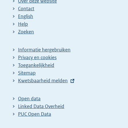
Over deze website
Contact
English
Help
Zoeken
Informatie hergebruiken
Privacy en cookies
Toegankelijkheid
Sitemap
E
Kwetsbaarheid melden
x
t
Open data
e
Linked Data Overheid
r
PUC Open Data
n
e