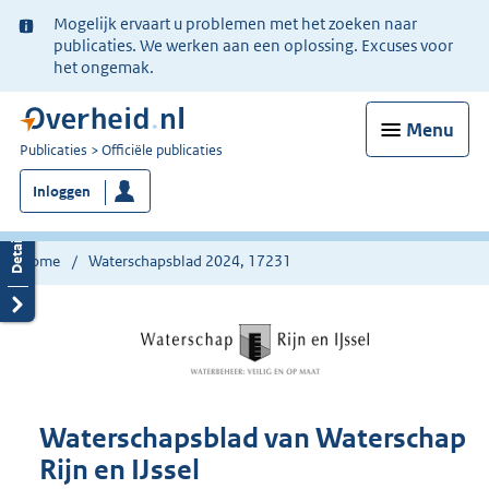
Ter
Mogelijk ervaart u problemen met het zoeken naar
informatie:
publicaties. We werken aan een oplossing. Excuses voor
het ongemak.
Menu
U
Publicaties
Officiële publicaties
bent
Inloggen
nu
hier:
Home
Waterschapsblad 2024, 17231
Waterschapsblad van Waterschap
Rijn en IJssel