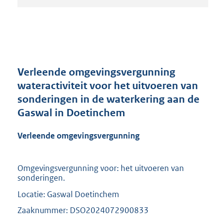
t
a
n
d
s
g
r
Verleende omgevingsvergunning
o
wateractiviteit voor het uitvoeren van
o
sonderingen in de waterkering aan de
t
t
Gaswal in Doetinchem
e
:
Verleende omgevingsvergunning
2
1
0
Omgevingsvergunning voor: het uitvoeren van
K
sonderingen.
b
Locatie: Gaswal Doetinchem
Zaaknummer: DSO2024072900833