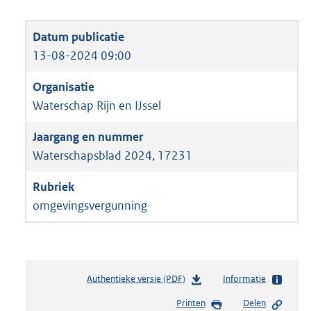
13-08-2024 09:00
Waterschap Rijn en IJssel
Waterschapsblad 2024, 17231
omgevingsvergunning
Authentieke versie (PDF)
b
Informatie
e
Printen
Delen
s